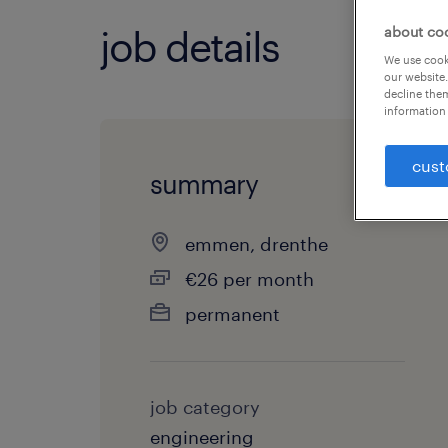
about co
job details
We use cooki
our website.
decline them
information 
cust
summary
emmen, drenthe
€26 per month
permanent
job category
engineering