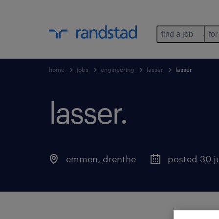
find a job
for
home
jobs
engineering
lasser
lasser
lasser
.
emmen
,
drenthe
posted 30 j