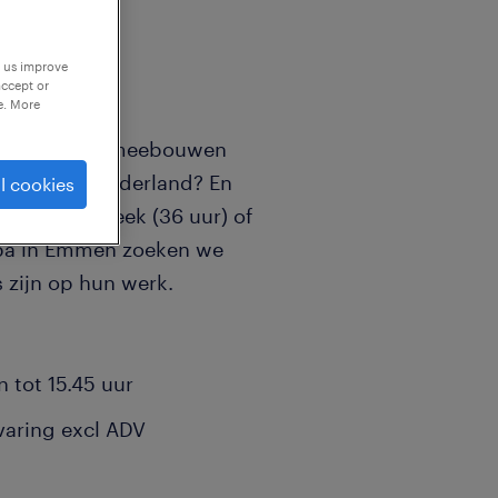
p us improve
accept or
e. More
taal? Wil jij meebouwen
elen van Nederland? En
l cookies
daagse werkweek (36 uur) of
epa in Emmen zoeken we
s zijn op hun werk.
n tot 15.45 uur
rvaring excl ADV