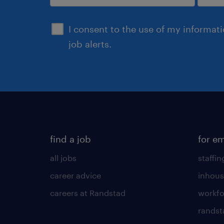
submit
I consent to the use of my informat
job alerts.
find a job
for e
all jobs
staffin
career advice
inhous
careers at Randstad
workfo
randst