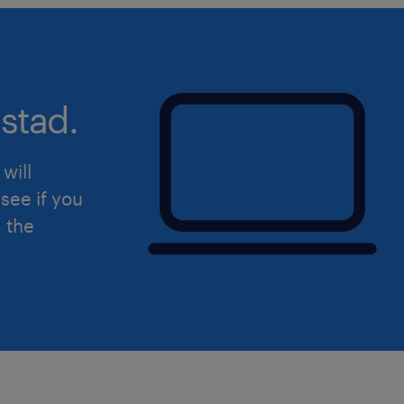
horen.
Uiteraard staat deze vacature open v
hierin herkent.
stad.
will
see if you
d the