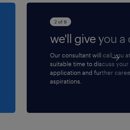
oor iedereen die zich
2 of 8
we'll give you a c
Our consultant will call you a
suitable time to discuss your
application and further care
aspirations.