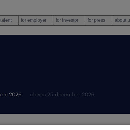
 talent
for employer
for investor
for press
about 
une 2026
closes 25 december 2026