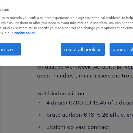
okies
es to provide you with a tailored experience, to diagnose technical problems, to hel
 We also use them to offer you more relevant information in searches. You can either 
, or click "customize" to specify your choice. You can change your options at any tim
is in our
cookie policy.
Ben jij een maker met passie voor me
aan de meest duurzame kantoormeub
omize
reject all cookies
accept al
tegelijkertijd genieten van een vier
vijfdaagse werkweek (40 uur)? Bij V
geen "handjes", maar lassers die trot
wat bieden wij jou
4 dagen 07.00 tot 16.45 of 5 dage
bruto uurloon € 16- € 26 afh. v. e
uitzicht op vast contract