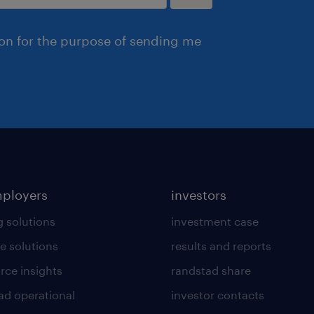
ion for the purpose of sending me
mployers
investors
g solutions
investment case
e solutions
results and reports
rce insights
randstad share
ad operational
investor contacts