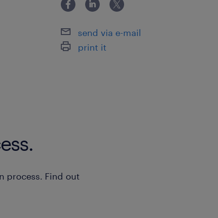
familiebedrijf met een platte organi
en beslissen mee, bijvoorbeeld over
send via e-mail
machines.
print it
mogelijkheid om 4 dagen 9 uur p
(werktijden 07:00 - 16:45 uur) of
(werktijden 07:00 - 15:45 uur)
pensioenopbouw vanaf je eerste
ess.
salaris en secundaire voorwaarde
Interieurbouw en Meubelindustri
vrij tussen kerst en oud en nieuw
n process. Find out
sollicitatie
Heb jij gouden handen en wil je direc