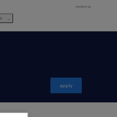
contact us
us
apply