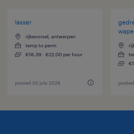
lasser
gedre
wapen
rijkevorsel, antwerpen
temp to perm
ri
€18.39 - €22.00 per hour
te
€1
posted 30 july 2026
posted