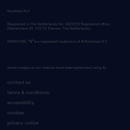
country websites
Randstad N.V.
contact us
Registered in The Netherlands No: 33216172 Registered office:
Diemermere 25, 1112 TC Diemen, The Netherlands.
RANDSTAD,
is a registered trademark of © Randstad N.V.
Some images on our website have been generated using AI.
contact us
terms & conditions
accessibility
cookies
privacy notice