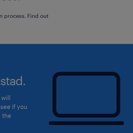
waar ga je werken
n process. Find out
Je komt terecht in een werkomgeving d
gaat als operator aan de slag bij een 
actief in dynamische sectoren zoals d
afvalverwerking, food, zuivel, farmac
start: de omgeving is modern, stabiel
We kijken samen welk bedrijf in jouw 
stad.
bij jouw wensen. Op de werkvloer hang
collega’s leren je als beginnend opera
Binnen elk bedrijf staan veiligheid e
will
voorop!
see if you
d the
Mechanisch Operator: Focus op d
apparatuur om, stelt ze af en grijp