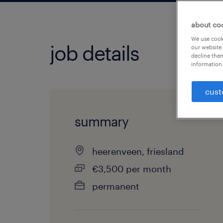
about co
We use cooki
job details
our website.
decline them
information 
cust
summary
heerenveen, friesland
€3,500 per month
permanent