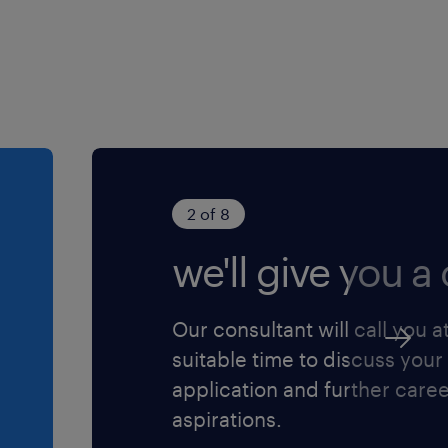
ie écht bij je past. Je
van onze partners. Zij zijn
e kunststofindustrie,
ie of chemie. Waar je ook
 en professioneel.
2 of 8
regio het beste aansluit
we'll give you a c
t een fijne sfeer. Ervaren
tor met plezier het vak.
n jouw persoonlijke groei
Our consultant will call you a
suitable time to discuss your
application and further care
e machines. Je bouwt
aspirations.
t fysiek in bij storingen.