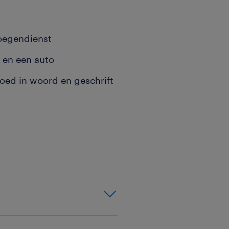
loegendienst
B en een auto
goed in woord en geschrift
g één onmisbaar. Je leert
oces. Je zorgt ervoor dat
ot eindproduct. Je leert
end. Je bouwt machines op,
 storingen zelf op. Jij bent
l-opleiding