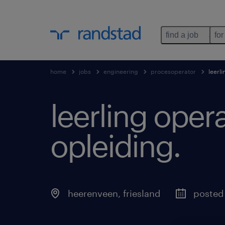
find a job
for
home
jobs
engineering
procesoperator
leerl
leerling opera
opleiding
.
heerenveen
,
friesland
posted 