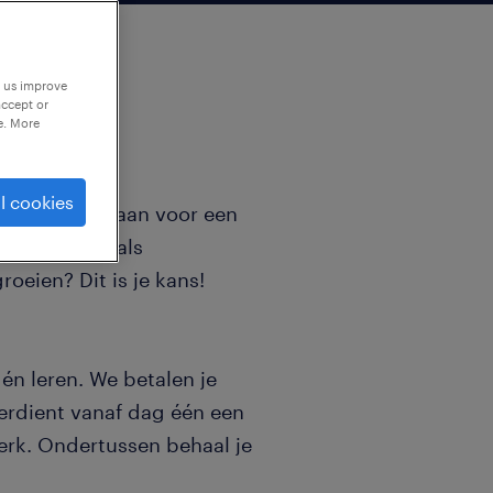
p us improve
accept or
e. More
l cookies
techniek of gaan voor een
ld werkzaam als
oeien? Dit is je kans!
 én leren. We betalen je
verdient vanaf dag één een
werk. Ondertussen behaal je