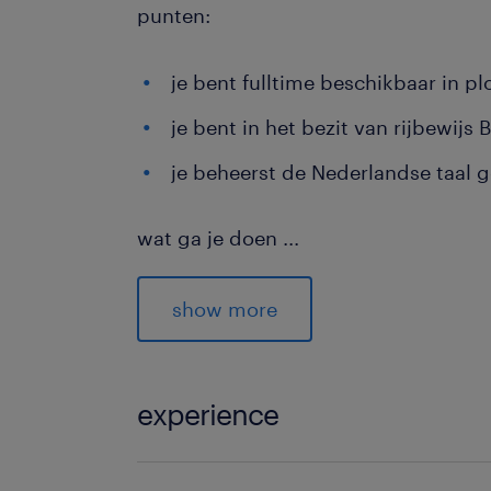
punten:
je bent fulltime beschikbaar in p
je bent in het bezit van rijbewijs 
je beheerst de Nederlandse taal 
wat ga je doen
...
Als leerling operator ben je vanaf da
machines bedienen en bewaakt het pr
show more
alles soepel verloopt, van grondstof t
stapsgewijs hoe het gemaakt wordt.
experience
Jouw takenpakket is lekker afwissel
doet kwaliteitscontroles en lost kleine
Leerling operator A of B, betaalde bb