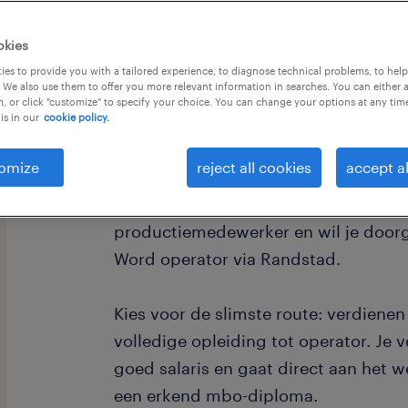
okies
es to provide you with a tailored experience, to diagnose technical problems, to hel
 We also use them to offer you more relevant information in searches. You can either 
, or click "customize" to specify your choice. You can change your options at any tim
is in our
cookie policy.
omize
reject all cookies
accept al
Wil je de volgende stap zetten in de 
carrièreswitch? Ben je nu bijvoorbee
productiemedewerker en wil je doorgr
Word operator via Randstad.
Kies voor de slimste route: verdienen
volledige opleiding tot operator. Je 
goed salaris en gaat direct aan het 
een erkend mbo-diploma.