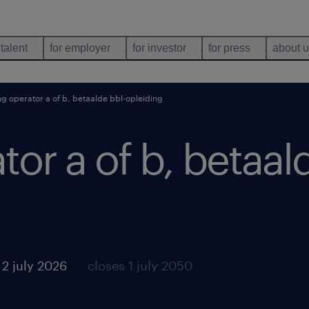
 talent
for employer
for investor
for press
about 
ing operator a of b, betaalde bbl-opleiding
tor a of b, betaal
2 july 2026
closes 1 july 2050