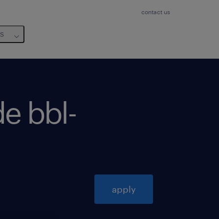
contact us
us
de bbl-
apply