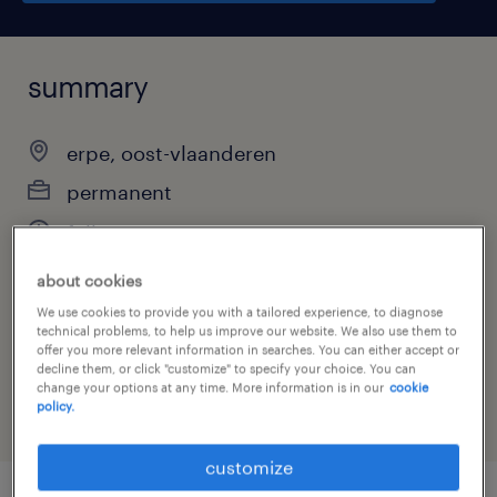
summary
erpe, oost-vlaanderen
permanent
full-time
about cookies
We use cookies to provide you with a tailored experience, to diagnose
job category
technical problems, to help us improve our website. We also use them to
offer you more relevant information in searches. You can either accept or
engineering
decline them, or click "customize" to specify your choice. You can
change your options at any time. More information is in our
cookie
policy.
customize