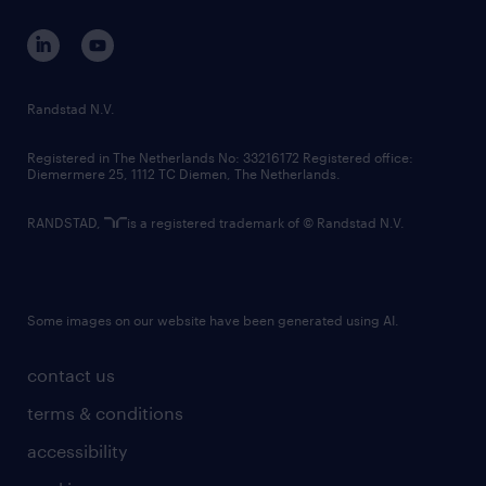
contact us
corporate governance
randstad innovation fund
country websites
Randstad N.V.
contact us
Registered in The Netherlands No: 33216172 Registered office:
Diemermere 25, 1112 TC Diemen, The Netherlands.
RANDSTAD,
is a registered trademark of © Randstad N.V.
Some images on our website have been generated using AI.
contact us
terms & conditions
accessibility