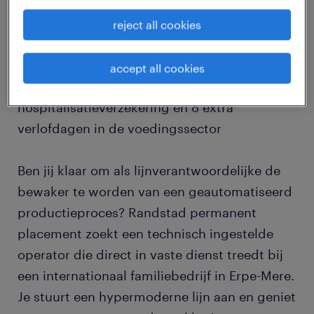
job details
reject all cookies
Erpe-Mere lijnverantwoordelijke vaste nacht
accept all cookies
vast contract hoog loon maaltijdcheques
hospitalisatieverzekering en 8 extra
verlofdagen in de voedingssector
Ben jij klaar om als lijnverantwoordelijke de
bewaker te worden van een geautomatiseerd
productieproces? Randstad permanent
placement zoekt een technisch ingestelde
operator die direct in vaste dienst treedt bij
een internationaal familiebedrijf in Erpe-Mere.
Je stuurt een hypermoderne lijn aan en geniet