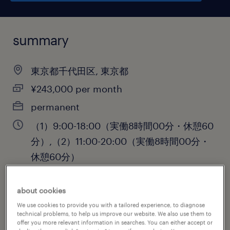
summary
東京都千代田区, 東京都
¥243,000 per month
permanent
（1）9:00-18:00（実働8時間00分・休憩60
分）,（2）11:00-20:00（実働8時間00分・
休憩60分）
about cookies
job category
We use cookies to provide you with a tailored experience, to diagnose
technical problems, to help us improve our website. We also use them to
administrative & support services
offer you more relevant information in searches. You can either accept or