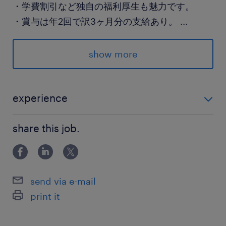
・学費割引など独自の福利厚生も魅力です。
・賞与は年2回で訳3ヶ月分の支給あり。
...
派遣先の特徴
show more
医学部受験に特化した個別指導予備校の運営と、
それに付随する情報発信
全国に20校以上を展開
experience
ExcelやPPTでの資料作成ができる方
最寄駅
share this job.
三田線、総武線／水道橋駅（徒歩5分）
半蔵門線、三田線、新宿線／神保町駅（徒歩6
分）
send via e-mail
print it
休日休暇
週休2日