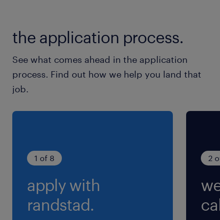
土日祝含めたシフト制/週休2日、年休120日（年
次有給、季節休暇(ＧＷ5日、夏期5日、冬期5
the application process.
日））
See what comes ahead in the application
就業時間
process. Find out how we help you land that
（1）9:00-18:00（実働8時間00分・休憩60分）
job.
（2）11:00-20:00（実働8時間00分・休憩60
分）
交通費
交通費あり
1 of 8
2 o
apply with
we
randstad.
cal