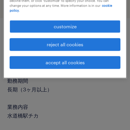
decline them, or click "customize" to specify your choice. You can
change your options at any time. More information is in our
cookie
policy.
customize
job details
reject all cookies
職種
accept all cookies
営業事務
勤務期間
長期（3ヶ月以上）
業務内容
水道橋駅チカ