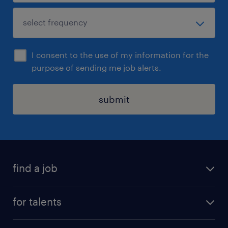
I consent to the use of my information for the
purpose of sending me job alerts.
submit
find a job
all jobs
for talents
career advice
operational career
careers at Randstad