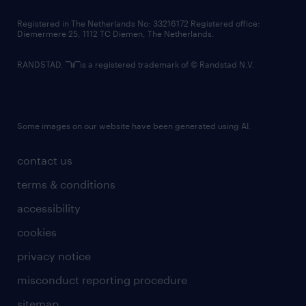
contact us
Registered in The Netherlands No: 33216172 Registered office:
Diemermere 25, 1112 TC Diemen, The Netherlands.
RANDSTAD,
is a registered trademark of © Randstad N.V.
Some images on our website have been generated using AI.
contact us
terms & conditions
accessibility
cookies
privacy notice
misconduct reporting procedure
sitemap