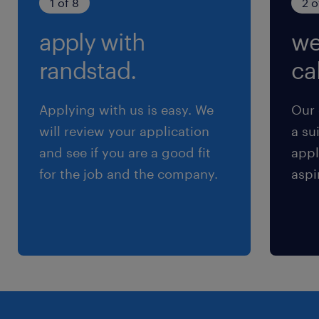
1 of 8
2 o
apply with
we
randstad.
cal
Applying with us is easy. We
Our 
will review your application
a su
and see if you are a good fit
appl
for the job and the company.
aspi