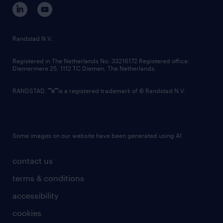
corporate governance
randstad innovation fund
country websites
Randstad N.V.
contact us
Registered in The Netherlands No: 33216172 Registered office:
Diemermere 25, 1112 TC Diemen, The Netherlands.
RANDSTAD,
is a registered trademark of © Randstad N.V.
Some images on our website have been generated using AI.
contact us
terms & conditions
accessibility
cookies