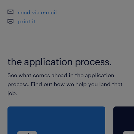
send via e-mail
休日休暇
print it
週休2日
週休2日シフト制
就業時間
the application process.
（1）9:30-17:30（実働7時間00分・休憩60分）
（2）10:00-18:00（実働7時間00分・休憩60
See what comes ahead in the application
分）
process. Find out how we help you land that
（3）11:00-19:00（実働7時間00分・休憩60分）
job.
（4）13:30-20:30（実働6時間00分・休憩60
分）
残業
対応できる方は1日0～2時間程度