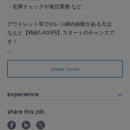
・在庫チェックや発注業務 など
アウトレット等でのレジ締め経験がある方は
なんと【時給1,400円】スタートのチャンスで
す！
...
ブランクのある方もまずはご相談ください♪
show more
派遣先の特徴
佐野藤岡IC近くの有名アウトレット内です！
experience
最寄駅
接客・販売経験がある方（※商材や業界は問いませ
両毛線／佐野駅（車15分）
share this job.
ん！）
東武日光線／藤岡駅（車15分）
東武伊勢崎線／館林駅（車20分）