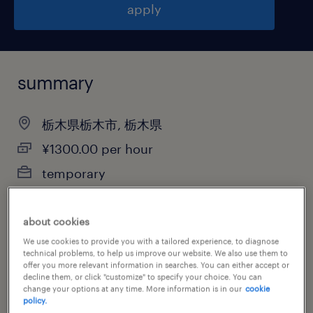
apply
summary
栃木県栃木市, 栃木県
¥1300.00 per hour
temporary
（1）9:30-17:30（実働7時間00分・休憩60
分）,（2）10:00-18:00（実働7時間00分・
about cookies
休憩60分）,（3）11:00-19:00（実働7時間
We use cookies to provide you with a tailored experience, to diagnose
technical problems, to help us improve our website. We also use them to
00分・休憩60分）,（4）13:30
offer you more relevant information in searches. You can either accept or
decline them, or click "customize" to specify your choice. You can
change your options at any time. More information is in our
cookie
policy.