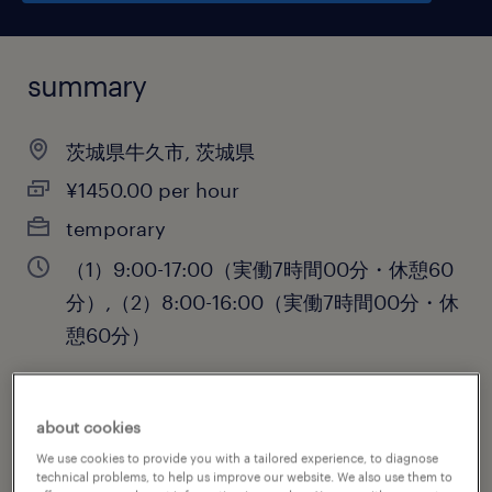
summary
茨城県牛久市, 茨城県
¥1450.00 per hour
temporary
（1）9:00-17:00（実働7時間00分・休憩60
分）,（2）8:00-16:00（実働7時間00分・休
憩60分）
about cookies
job category
We use cookies to provide you with a tailored experience, to diagnose
retail & wholesale
technical problems, to help us improve our website. We also use them to