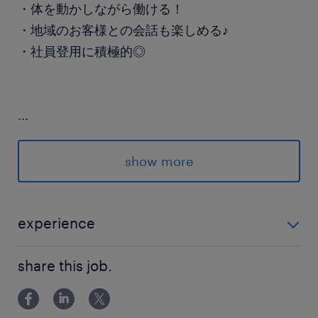
・体を動かしながら働ける！
・地域のお客様との会話も楽しめる♪
・社員登用に積極的◎
...
～詳細は、お電話にて～
---
show more
★派遣登録はスマホで簡単『電話/オンライン面
談』or『面談なし登録』
★登録後のランスタッドとのやり取りはLINEでス
experience
ムーズ♪
未経験OK ブランクOK
share this job.
派遣先の特徴
暮らしの安心を届け、地域の「おいしい」をつな