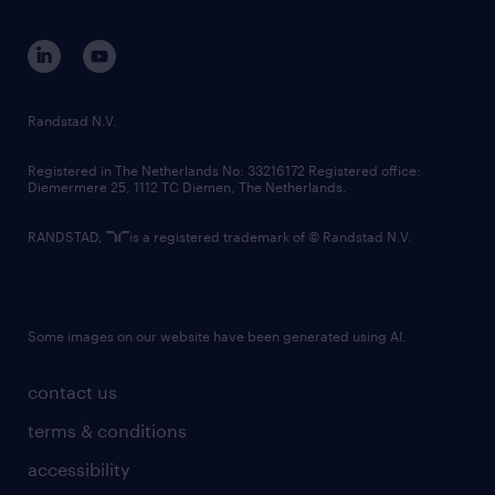
equity, diversity, inclusion and belonging
contact us
corporate governance
randstad innovation fund
country websites
Randstad N.V.
contact us
Registered in The Netherlands No: 33216172 Registered office:
Diemermere 25, 1112 TC Diemen, The Netherlands.
RANDSTAD,
is a registered trademark of © Randstad N.V.
Some images on our website have been generated using AI.
contact us
terms & conditions
accessibility