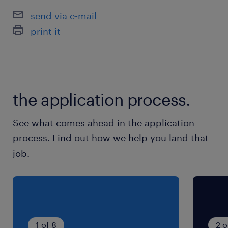
ぐ企業
send via e-mail
print it
最寄駅
JR常磐線／ひたち野うしく駅（車10分）
Jr常磐線／牛久駅（車12分）
the application process.
休日休暇
シフト制
See what comes ahead in the application
週休2日
process. Find out how we help you land that
job.
就業時間
（1）9:00-17:00（実働7時間00分・休憩60分）
（2）8:00-16:00（実働7時間00分・休憩60分）
※上記時間のシフト勤務をお願いします。
1 of 8
2 o