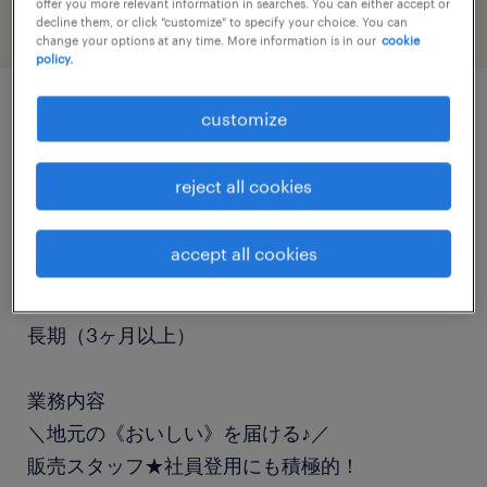
offer you more relevant information in searches. You can either accept or
decline them, or click "customize" to specify your choice. You can
change your options at any time. More information is in our
cookie
policy.
customize
job details
reject all cookies
職種
販売（家電・携帯・その他）
accept all cookies
勤務期間
長期（3ヶ月以上）
業務内容
＼地元の《おいしい》を届ける♪／
販売スタッフ★社員登用にも積極的！