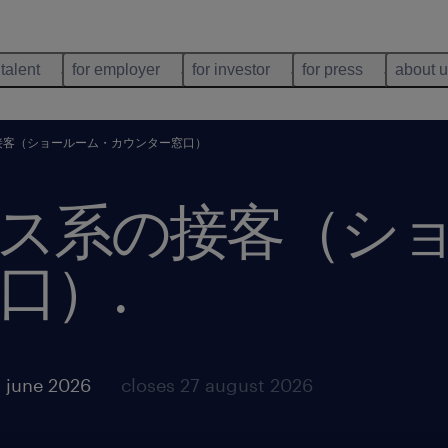
 talent
for employer
for investor
for press
about 
接客（ショールーム・カウンター窓口）
ス系の接客（シ
口）
.
 june 2026
closes 27 august 2026