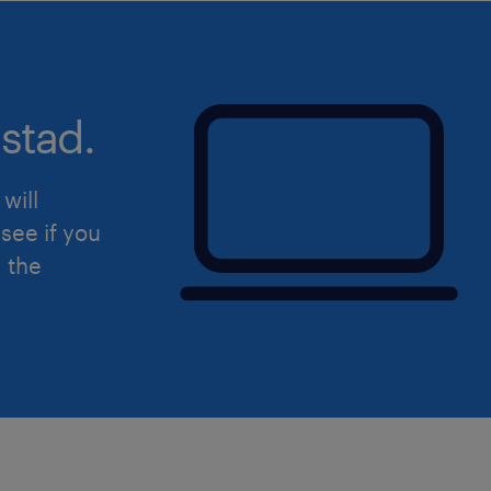
stad.
will
see if you
d the