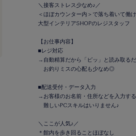
＼接客ストレス少なめ♪／
＜ほぼカウンター内＞で落ち着いて働
大型インテリアSHOPのレジスタッフ
【お仕事内容】
■レジ対応
→自動精算だから「ピッ」と読み取るだ
お釣りミスの心配も少なめ◎
■配送受付・データ入力
→お客様のお名前・住所などを入力す
難しいPCスキルはいりません♪
＼ここが人気♪／
＊館内を歩き回ることほぼなし