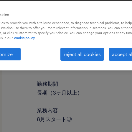
okies
es to provide you with a tailored experience, to diagnose technical problems, to hel
 We also use them to offer you more relevant information in searches. You can either 
, or click "customize" to specify your choice. You can change your options at any tim
is in our
cookie policy.
omize
reject all cookies
accept al
職種
接客（ショールーム・カウンター窓口
勤務期間
長期（3ヶ月以上）
業務内容
8月スタート◎