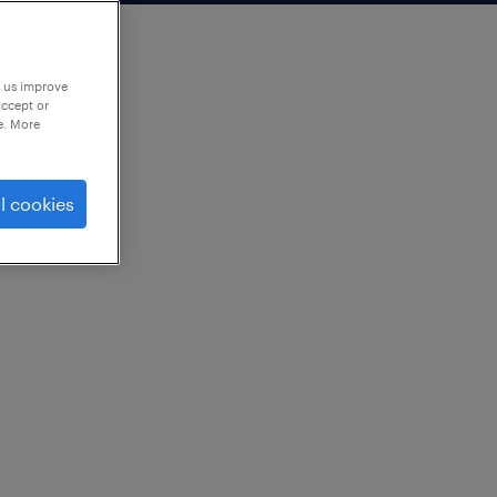
p us improve
accept or
e. More
l cookies
）