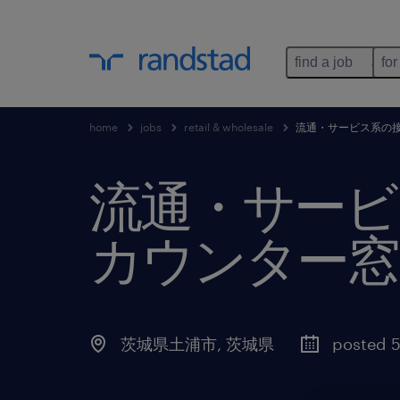
find a job
for
home
jobs
retail & wholesale
流通・サービス系の
流通・サービ
カウンター窓
茨城県土浦市
,
茨城県
posted 5