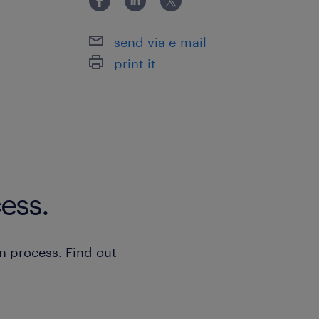
send via e-mail
print it
ess.
n process. Find out