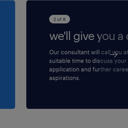
2 of 8
we'll give you a c
Our consultant will call you a
suitable time to discuss your
application and further care
aspirations.