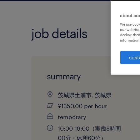
about co
We use cooki
job details
our website.
decline them
information 
cust
summary
茨城県土浦市, 茨城県
¥1350.00 per hour
temporary
10:00-19:00（実働8時間
00分・休憩60分）