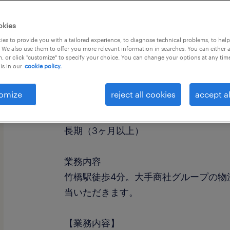
okies
es to provide you with a tailored experience, to diagnose technical problems, to hel
 We also use them to offer you more relevant information in searches. You can either 
, or click "customize" to specify your choice. You can change your options at any tim
is in our
cookie policy.
職種
人事・総務
omize
reject all cookies
accept al
勤務期間
長期（3ヶ月以上）
業務内容
竹橋駅徒歩4分。大手商社グループの物
当いただきます。
【業務内容】