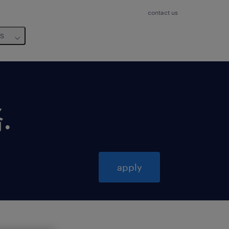
contact us
us
務
.
apply