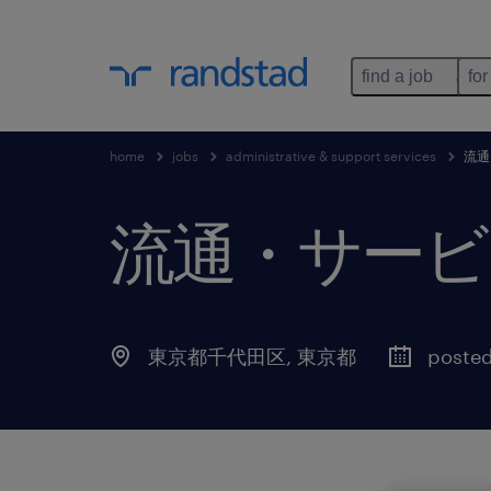
find a job
for
home
jobs
administrative & support services
流通
流通・サービ
東京都千代田区
,
東京都
posted