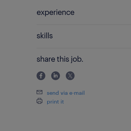
experience
何らかの企画業務のご経験（職種・業
skills
す）
基本的なPCスキル
share this job.
send via e-mail
print it