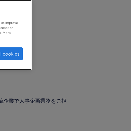
p us improve
accept or
e. More
l cookies
流企業で人事企画業務をご担