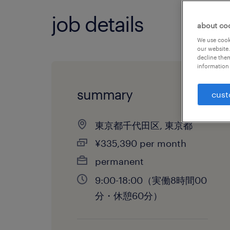
job details
about co
We use cooki
our website.
decline them
information 
summary
cust
東京都千代田区, 東京都
¥335,390 per month
permanent
9:00-18:00（実働8時間00
分・休憩60分）