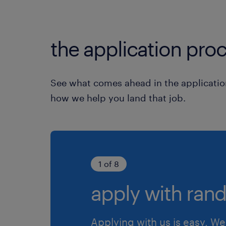
the application proc
See what comes ahead in the applicatio
how we help you land that job.
1 of 8
apply with rand
Applying with us is easy. We 