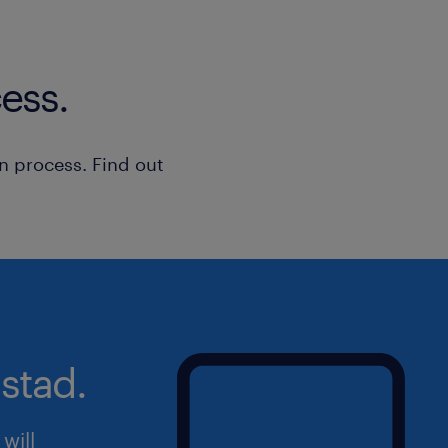
ess.
n process. Find out
stad.
will