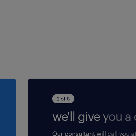
2 of 8
we'll give you a c
Our consultant will call you a