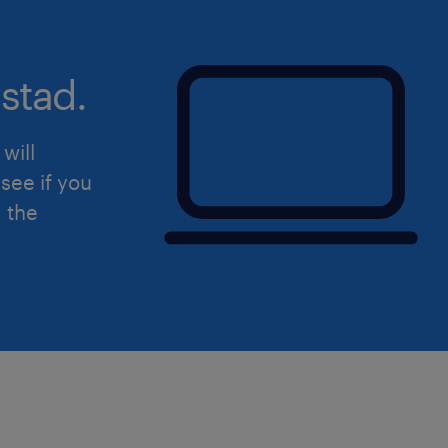
stad.
will
see if you
d the