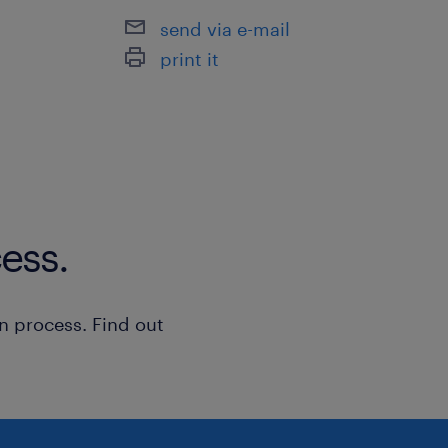
send via e-mail
print it
ess.
n process. Find out