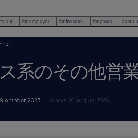
 talent
for employer
for investor
for press
about 
サービス
ス系のその他営
9 october 2025
closes 26 august 2026