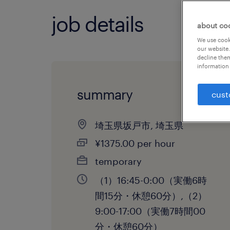
job details
about co
We use cooki
our website.
decline them
information 
summary
cust
埼玉県坂戸市, 埼玉県
¥1375.00 per hour
temporary
（1）16:45-0:00（実働6時
間15分・休憩60分）,（2）
9:00-17:00（実働7時間00
分・休憩60分）