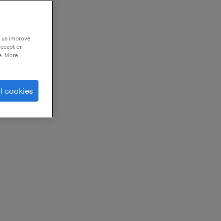
p us improve
accept or
e. More
l cookies