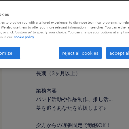
okies
es to provide you with a tailored experience, to diagnose technical problems, to hel
 We also use them to offer you more relevant information in searches. You can either 
, or click "customize" to specify your choice. You can change your options at any tim
is in our
cookie policy.
職種
その他営業・サービス
omize
reject all cookies
accept al
勤務期間
長期（3ヶ月以上）
業務内容
バンド活動や作品制作、推し活…
夢を追うあなたを応援します♪
夕方からの遅番固定で勤務OK！