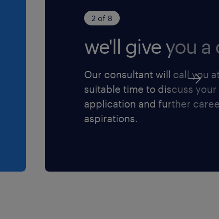
2 of 8
we'll give you a c
Our consultant will call you a
suitable time to discuss your
application and further care
aspirations.