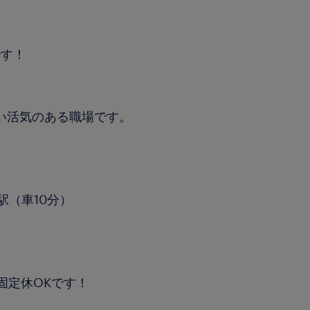
です！
多い活気のある職場です。
駅（車10分）
固定休OKです！