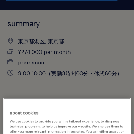
summary
東京都港区, 東京都
¥274,000 per month
permanent
9:00-18:00（実働8時間00分・休憩60分）
job category
sales
about cookies
We use cookies to provide you with a tailored experience, to diagnose
technical problems, to help us improve our website. We also use them to
offer you more relevant information in searches. You can either accept or