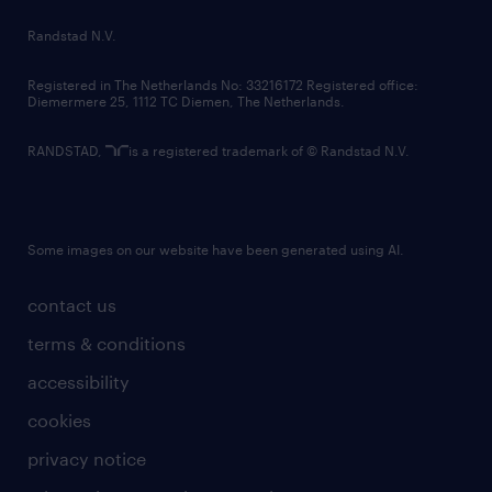
country websites
Randstad N.V.
contact us
Registered in The Netherlands No: 33216172 Registered office:
Diemermere 25, 1112 TC Diemen, The Netherlands.
RANDSTAD,
is a registered trademark of © Randstad N.V.
Some images on our website have been generated using AI.
contact us
terms & conditions
accessibility
cookies
privacy notice