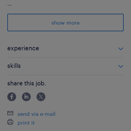
...
最寄駅
show more
京急本線、横須賀線、京浜東北線、山手線、東海
道線／品川駅（徒歩7分）
京急本線／北品川駅（徒歩10分）
experience
【下記いずれかの経験】 ・小売業、サービス業での店
休日休暇
skills
舗運営・エリアマネージメントの経験 ・エリアマネー
土日祝日
ジャー、SV 経験 ・店長として店舗運営に携わったご経
※業務上Vlook、ピボットを使用します。
完全週休2日制（土日祝）、有給休暇（入社月5
share this job.
験がある方
マニュアルを見ながら操作可能等、就業後覚えていた
日、半年後10日付与）、年間休日120日以上
だければ問題ないです。
就業時間
send via e-mail
9:00-18:00（実働8時間00分・休憩60分）
print it
※フレックス制(コアタイム有：11:00～15:00)(標