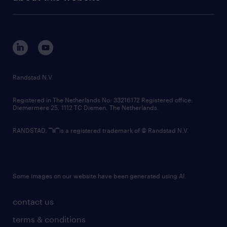
sustainability
tech suite
disclaimer
equity, diversity, inclusion and belonging
contact us
corporate governance
randstad innovation fund
country websites
Randstad N.V.
contact us
Registered in The Netherlands No: 33216172 Registered office:
Diemermere 25, 1112 TC Diemen, The Netherlands.
RANDSTAD,
is a registered trademark of © Randstad N.V.
Some images on our website have been generated using AI.
contact us
terms & conditions