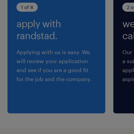
2日
1 of 8
2 o
apply with
we
就業時間
（1）8:30-15:30（実働6時間00分・休憩60分）
randstad.
cal
（2）12:30-19:30（実働6時間00分・休憩60
分）
Applying with us is easy. We
Our 
※各勤務時間内で、実働4h～6h。時間の調整
will review your application
a su
可。土日は(2)のパターンでも可
and see if you are a good fit
appl
for the job and the company.
aspi
残業
毎日定時ピタっと退勤OK！