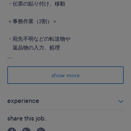
・伝票の貼り付け、移動
＜事務作業（2割）＞
・宛先不明などの転送物や
返品物の入力、処理
...
――――――*＊*――――――
show more
扱うのは日々の宅配物！
専用のハンディ端末を使うので、
experience
スマホ感覚ですぐに慣れますよ♪
●接客に抵抗がない方 （販売や飲食店でのアルバイト経
share this job.
験がある方、大歓迎！） ●基本的なPC入力ができる方
むずかしいPCスキルもいりません◎
（キーボードで文字が打てれば問題ありません！） ※