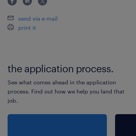
事務未経験の方、ブランクがある方もぜひご
派遣先の特徴
send via e-mail
営業所の窓口にて、お客様の荷物をお預かりする
print it
お仕事
最寄駅
副都心線／北参道駅（徒歩5分）
the application process.
総武線／千駄ケ谷駅（徒歩8分）
大江戸線、山手線、総武線／代々木駅（徒歩9
See what comes ahead in the application
分）
process. Find out how we help you land that
job.
休日休暇
週休2日
【勤務日】火曜日・木曜日・土曜日・日曜日
※扶養内勤務ご希望の方は、火曜日＋木曜日の週