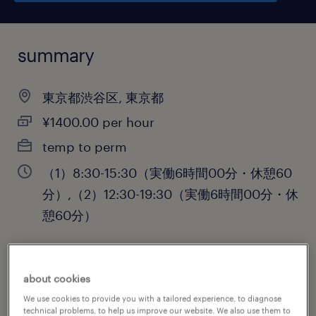
summary
東京都渋谷区, 東京都
¥1400.00 per hour
temp to perm
（1）8:30-15:30（実働6時間00分・休憩60
分）,（2）12:30-19:30（実働6時間00分・休
憩60分）
job category
about cookies
administrative & support services
We use cookies to provide you with a tailored experience, to diagnose
technical problems, to help us improve our website. We also use them to