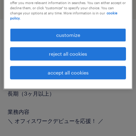
offer you more relevant information in searches. You can either accept or
decline them, or click "customize" to specify your choice. You can
change your options at any time. More information is in our
cookie
policy.
customize
job details
reject all cookies
職種
一般事務・OA事務
accept all cookies
勤務期間
長期（3ヶ月以上）
業務内容
＼ オフィスワークデビューを応援！ ／