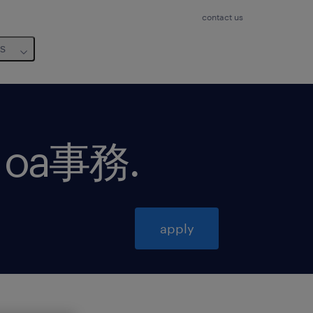
contact us
us
oa事務
.
apply