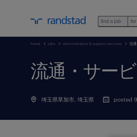
find a job
for
home
jobs
administrative & support services
流通
流通・サービ
埼玉県草加市
,
埼玉県
posted 9