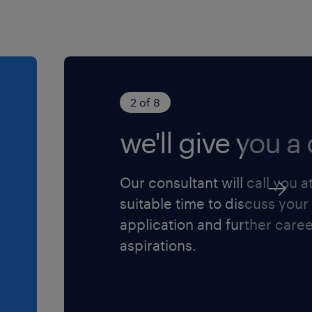
2 of 8
we'll give you a c
Our consultant will call you a
suitable time to discuss your
application and further care
aspirations.