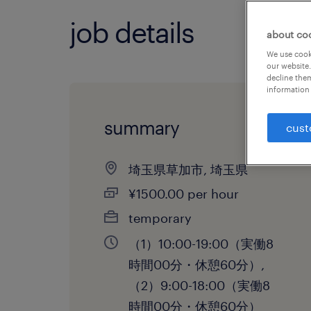
job details
about co
We use cooki
our website.
decline them
information 
summary
cust
埼玉県草加市, 埼玉県
¥1500.00 per hour
temporary
（1）10:00-19:00（実働8
時間00分・休憩60分）,
（2）9:00-18:00（実働8
時間00分・休憩60分）