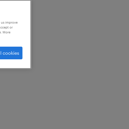
p us improve
accept or
e. More
l cookies