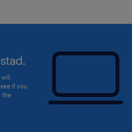
stad.
will
see if you
d the