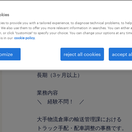
okies
es to provide you with a tailored experience, to diagnose technical problems, to hel
 We also use them to offer you more relevant information in searches. You can either 
, or click "customize" to specify your choice. You can change your options at any tim
is in our
cookie policy.
職種
一般事務・OA事務
omize
reject all cookies
accept al
勤務期間
長期（3ヶ月以上）
業務内容
＼ 経験不問！ ／
大手物流倉庫の輸送管理課における
トラック手配・配車調整の事務です。