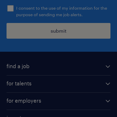
I consent to the use of my information for the
purpose of sending me job alerts.
submit
find a job
all jobs
for talents
career advice
operational career
careers at Randstad
for employers
professional career
staffing solutions
digital career