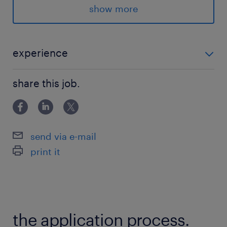
オシゴトです！派遣スタッフさんも全体で10名以
show more
上活躍中です！
派遣先の特徴
experience
太陽光や風力発電システムの設計運用をはじめ、
・事務経験のある方 ・Excel:入力、編集、四則演算、
EV充電ソリューション、AIを駆使したスマート
share this job.
SUM関数程度 ※業界未経験OK！ 【面談なし登録も
充電ソリューションなどを提供！これからの社会
OK】最短5分！入力するだけで登録完了！
でさらに成長が期待できる会社です！【環境】禁
煙・服装自由
send via e-mail
print it
最寄駅
東京モノレール、山手線／浜松町駅（徒歩3分）
浅草線、大江戸線／大門(東京都)駅（徒歩5分）
the application process.
休日休暇