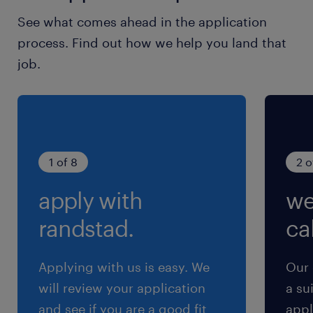
土日祝日
See what comes ahead in the application
土日祝日休み（完全週休2日制）※月曜～金曜ま
process. Find out how we help you land that
での週5日勤務となります
job.
就業時間
9:00-18:00（実働8時間00分・休憩60分）
※実働8時間 ※残業はありません
1 of 8
2 o
残業
apply with
we
残業はありません！
randstad.
cal
Applying with us is easy. We
Our 
will review your application
a su
and see if you are a good fit
appl