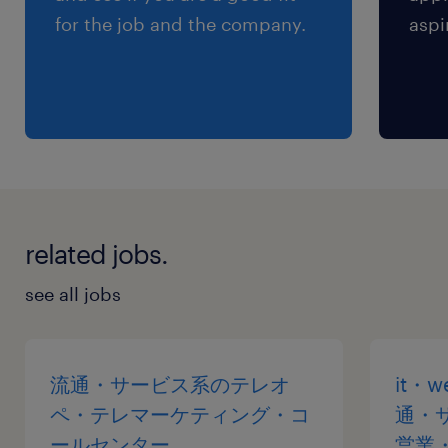
for the job and the company.
aspi
related jobs.
see all jobs
流通・サービス系のテレオ
it・
ペ・テレマーケティング・コ
通・
ールセンター
営業