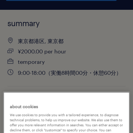
summary
東京都港区, 東京都
¥2000.00 per hour
temporary
9:00-18:00（実働8時間00分・休憩60分）
job category
about cookies
sales
We use cookies to provide you with a tailored experience, to diagnose
technical problems, to help us improve our website. We also use them to
offer you more relevant information in searches. You can either accept or
decline them, or click "customize" to specify your choice. You can