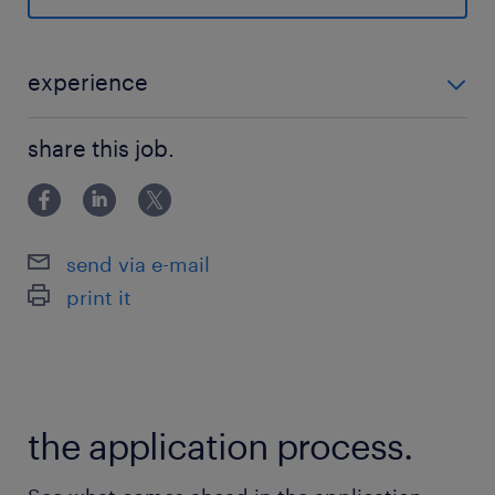
や安全性、環境への影響などを確認するための試
験・認証サービスを提供しています。
experience
最寄駅
・正確でスピード感のある事務のご経験（営業アシス
日比谷線／神谷町駅（徒歩5分）
share this job.
タントや秘書など） ・ビジネスで使用するPCレベル
南北線／六本木一丁目駅（徒歩10分）
（Excel：IF関数、VLOOKUP関数など）
日比谷線／虎ノ門ヒルズ駅（徒歩10分）
send via e-mail
休日休暇
print it
土日祝日
完全週休二日制 土曜・日曜・祝日
就業時間
the application process.
9:00-17:30（実働7時間30分・休憩60分）