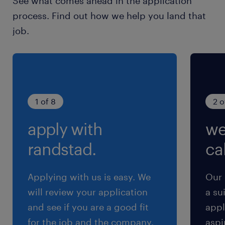
See what comes ahead in the application
残業
process. Find out how we help you land that
月／20時間程度
job.
交通費
交通費あり
1 of 8
2 o
apply with
we
randstad.
cal
Applying with us is easy. We
Our 
will review your application
a su
and see if you are a good fit
appl
for the job and the company.
aspi