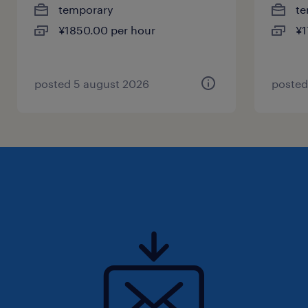
temporary
te
¥1850.00 per hour
¥1
posted 5 august 2026
posted