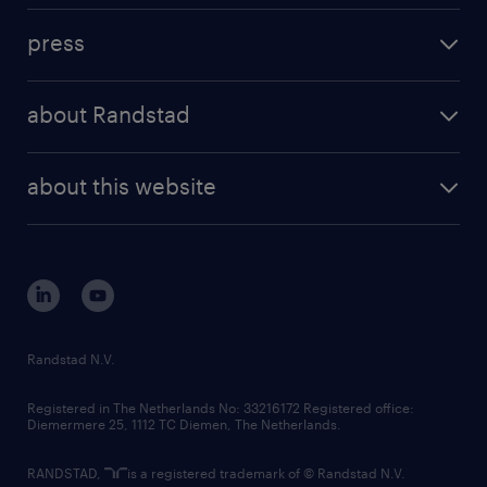
investment case
workforce insights
press
results and reports
randstad operational
press releases
randstad share
randstad professional
about Randstad
news and events
investor contacts
randstad enterprise
company profile
future of work
randstad digital
about this website
sustainability
tech suite
disclaimer
equity, diversity, inclusion and belonging
contact us
corporate governance
randstad innovation fund
country websites
Randstad N.V.
contact us
Registered in The Netherlands No: 33216172 Registered office:
Diemermere 25, 1112 TC Diemen, The Netherlands.
RANDSTAD,
is a registered trademark of © Randstad N.V.