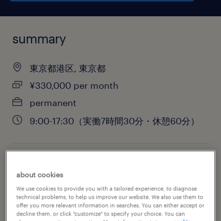
summary
東京都港区, 東京都
¥330,000 per month
permanent
9:00-17:30（実働7時間30分・休憩60分）
job category
about cookies
administrative & support services
We use cookies to provide you with a tailored experience, to diagnose
technical problems, to help us improve our website. We also use them to
offer you more relevant information in searches. You can either accept or
decline them, or click "customize" to specify your choice. You can