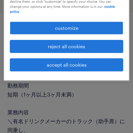
decline them, or click "customize" to specify your choice. You can
change your options at any time. More information is in our
cookie
policy.
customize
job details
reject all cookies
職種
個配・宅配・ルート・配送、仕分け・ピッキン
accept all cookies
グ・梱包
勤務期間
短期（1ヶ月以上3ヶ月未満）
業務内容
＼有名ドリンクメーカーのトラック（助手席）に
同乗し、