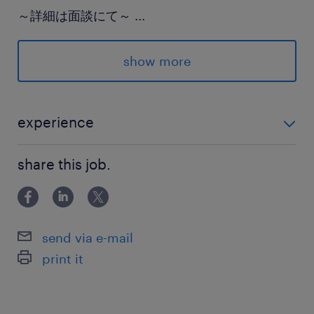
～詳細は面談にて～
...
エントリーお待ちしております♪
show more
派遣先の特徴
大手メーカーのグループ会社◎自動販売機の運営
を行っている会社です！
experience
男女問わず、20～60代の幅広い年齢層の方が活
■必要な資格や経験はありません♪ ※ピッキング経験あ
躍しています◎
share this job.
る方や、飲料倉庫での業務経験がある方ももちろん大
歓迎☆
最寄駅
東海道本線／大高駅（車9分）
send via e-mail
名鉄常滑線／名和(愛知県)駅（車8分）
print it
休日休暇
シフト制