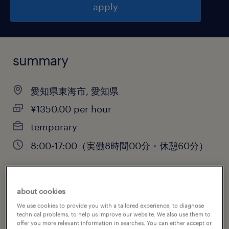
apply
summary
愛知県東海市, 愛知県
¥1350.00 per hour
temporary
8:00-17:00（実働8時間00分・休憩60分）
job category
about cookies
warehousing & distribution
We use cookies to provide you with a tailored experience, to diagnose
technical problems, to help us improve our website. We also use them to
offer you more relevant information in searches. You can either accept or