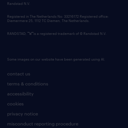
country websites
Randstad N.V.
contact us
Registered in The Netherlands No: 33216172 Registered office:
Diemermere 25, 1112 TC Diemen, The Netherlands.
RANDSTAD,
is a registered trademark of © Randstad N.V.
Some images on our website have been generated using AI.
contact us
terms & conditions
accessibility
cookies
privacy notice
misconduct reporting procedure