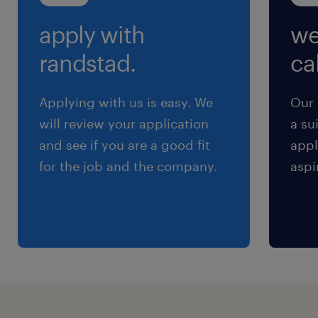
※勤務時間は曜日により異なります（仕事内容欄
apply with
we
に記載）
randstad.
cal
残業
月5～20時間程度
Applying with us is easy. We
Our 
will review your application
a su
and see if you are a good fit
appl
for the job and the company.
aspi