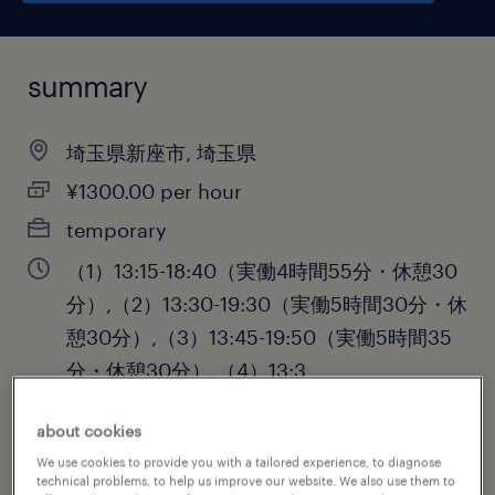
summary
埼玉県新座市, 埼玉県
¥1300.00 per hour
temporary
（1）13:15-18:40（実働4時間55分・休憩30
分）,（2）13:30-19:30（実働5時間30分・休
憩30分）,（3）13:45-19:50（実働5時間35
分・休憩30分）,（4）13:3
about cookies
We use cookies to provide you with a tailored experience, to diagnose
job category
technical problems, to help us improve our website. We also use them to