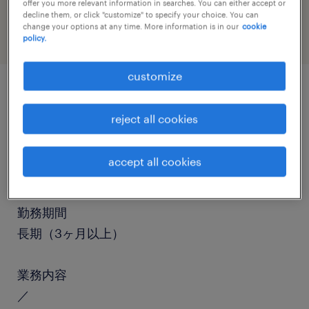
warehousing & distribution
offer you more relevant information in searches. You can either accept or
decline them, or click "customize" to specify your choice. You can
change your options at any time. More information is in our
cookie
policy.
customize
job details
reject all cookies
職種
accept all cookies
仕分け・ピッキング・梱包
勤務期間
長期（3ヶ月以上）
業務内容
／