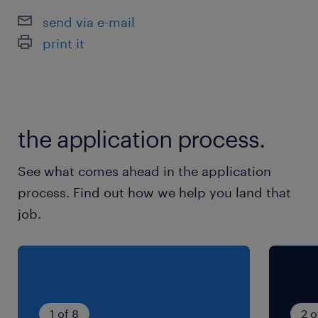
武蔵野線／東所沢駅（車10分）
send via e-mail
西武新宿線、西武池袋線／所沢駅
print it
休日休暇
シフト制
週3～4日のシフト制（祝日は出勤）、日曜休
the application process.
み、希望休の相談OK
See what comes ahead in the application
就業時間
process. Find out how we help you land that
（1）13:15-18:40（実働4時間55分・休憩30分）
job.
（2）13:30-19:30（実働5時間30分・休憩30
分）
（3）13:45-19:50（実働5時間35分・休憩30分）
（4）13:30-18:50（実働4時間50分・休憩30
分）
1 of 8
2 o