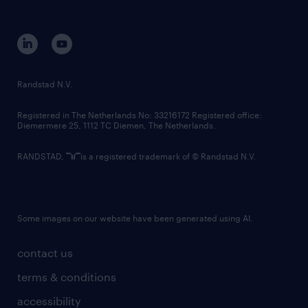
disclaimer
equity, diversity, inclusion and belonging
contact us
corporate governance
randstad innovation fund
country websites
Randstad N.V.
contact us
Registered in The Netherlands No: 33216172 Registered office:
Diemermere 25, 1112 TC Diemen, The Netherlands.
RANDSTAD,
is a registered trademark of © Randstad N.V.
Some images on our website have been generated using AI.
contact us
terms & conditions
accessibility