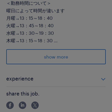
＜勤務時間について＞
曜日によって時間が違います
月曜→13：15～18：40
火曜→13：45～18：40
水曜→13：30～19：30
木曜→13：15～18：30
...
金曜→13：45～19：50
土曜→13：30～18：50
show more
派遣先の特徴
国内外の商品を扱い、流通サービスを提供してい
experience
る企業です
未経験OK！
share this job.
最寄駅
武蔵野線／新座駅（徒歩15分）