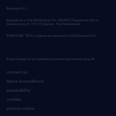
country websites
Randstad N.V.
contact us
Registered in The Netherlands No: 33216172 Registered office:
Diemermere 25, 1112 TC Diemen, The Netherlands.
RANDSTAD,
is a registered trademark of © Randstad N.V.
Some images on our website have been generated using AI.
contact us
terms & conditions
accessibility
cookies
privacy notice