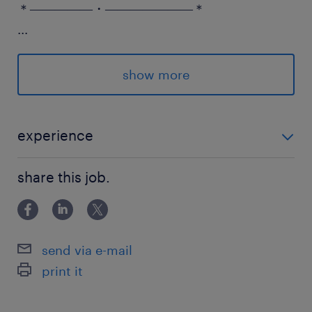
＊―――――・―――――――＊
...
転職活動中の方も安心！
土日の派遣登録OK☆
show more
来社不要でできるので
お気軽にご相談ください♪
experience
週5日でご出勤いただける方 ＊＊経験・資格・ブランク
派遣先の特徴
share this job.
も不問です＊＊ 現在就業中のスタッフさんの中には、
物流倉庫
初めてのアルバイトの方や、お子さんが大きくなった
のでちょっと働こうかな！という方も多く、ここで倉
最寄駅
send via e-mail
東西線、京葉線、総武線、武蔵野線、東葉高速線
print it
／西船橋駅（その他10分）
京成本線／京成船橋駅