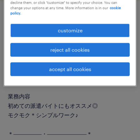
decline them, or click "customize" to specify your choice. You can
change your options at any time. More information is in our
cookie
policy.
job details
customize
職種
仕分け・ピッキング・梱包
reject all cookies
勤務期間
accept all cookies
長期（3ヶ月以上）
業務内容
初めての派遣バイトにもオススメ◎
モクモク＊シンプルワーク♪
＊―――――・―――――――＊