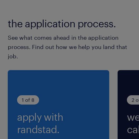
総武線、総武本線／津田沼駅
the application process.
休日休暇
シフト制
See what comes ahead in the application
曜日固定だけど都合が悪い日は振替相談OK！
process. Find out how we help you land that
土日祝休みもご相談ください！
job.
就業時間
9:00-18:00（実働8時間00分・休憩60分）
残業
1 of 8
2 o
繁忙期以外ほぼなし※残業があっても出来る日だ
apply with
we
けでOK！
randstad.
cal