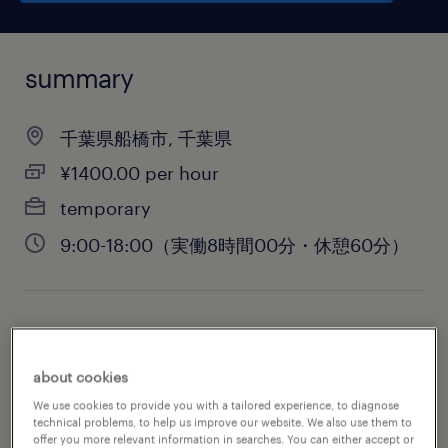
summary
千葉県船橋市, 千葉県
¥1400.00 per hour
temporary
9:00-18:00（実働8時間00分・休憩60分）
job category
warehousing & distribution
about cookies
We use cookies to provide you with a tailored experience, to diagnose
technical problems, to help us improve our website. We also use them to
offer you more relevant information in searches. You can either accept or