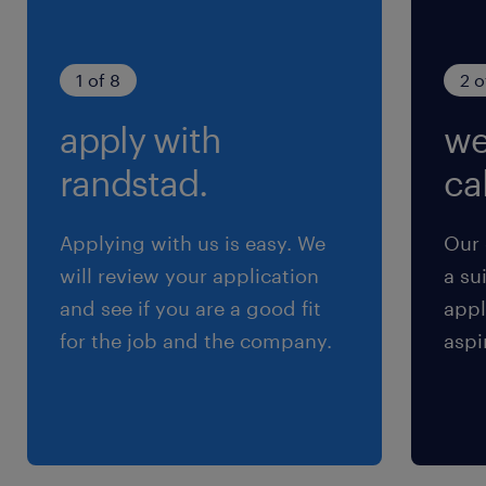
シフト制
週休2日のシフト制
1 of 8
2 o
就業時間
apply with
we
（1）9:00-18:00（実働8時間00分・休憩60分）
（2）10:30-19:30（実働8時間00分・休憩60
randstad.
cal
分）
（3）7:30-16:30（実働8時間00分・休憩60分）
Applying with us is easy. We
Our 
※お好きな時間で選択OK
will review your application
a su
and see if you are a good fit
appl
残業
for the job and the company.
aspi
【残業少なめ】月に5～10時間程度