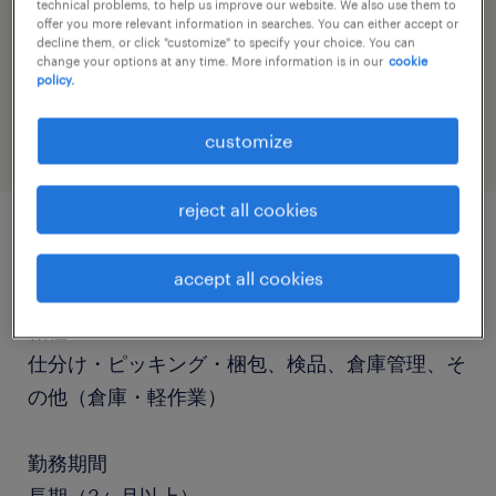
technical problems, to help us improve our website. We also use them to
offer you more relevant information in searches. You can either accept or
decline them, or click "customize" to specify your choice. You can
job category
change your options at any time. More information is in our
cookie
policy.
warehousing & distribution
customize
reject all cookies
job details
accept all cookies
職種
仕分け・ピッキング・梱包、検品、倉庫管理、そ
の他（倉庫・軽作業）
勤務期間