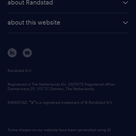
about Randstad
news and events
investor contacts
randstad enterprise
company profile
future of work
randstad digital
about this website
sustainability
tech suite
disclaimer
equity, diversity, inclusion and belonging
contact us
corporate governance
randstad innovation fund
country websites
Randstad N.V.
contact us
Registered in The Netherlands No: 33216172 Registered office:
Diemermere 25, 1112 TC Diemen, The Netherlands.
RANDSTAD,
is a registered trademark of © Randstad N.V.
Some images on our website have been generated using AI.