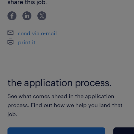
重くても5キロ程度です
share this job.
＜未経験スタート大歓迎＞
send via e-mail
派遣先の特徴
print it
バス用品やコスメなどを扱う人気のメーカーさ
ま。
最寄駅
the application process.
小田急小田原線、相鉄本線／海老名(相鉄・小田
急)駅（バス40分）
See what comes ahead in the application
京王相模原線、横浜線、相模線／橋本(神奈川県)
process. Find out how we help you land that
駅（バス40分）
job.
休日休暇