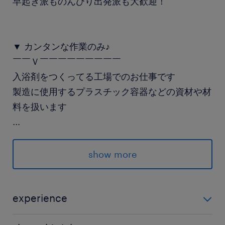
早起き派ものんびり出発派も大歓迎！
▼ カンタンな作業のみ♪
￣￣Ｖ￣￣￣￣￣￣￣￣￣
入浴剤をつくってる工場でのお仕事です
製造に使用するプラスチック容器などの資材や材
料を扱います
...
・仕分け
・ピッキング
show more
・製造部門へ渡す
・在庫チェック など
experience
重量物はなし♪
未経験の方、大歓迎★