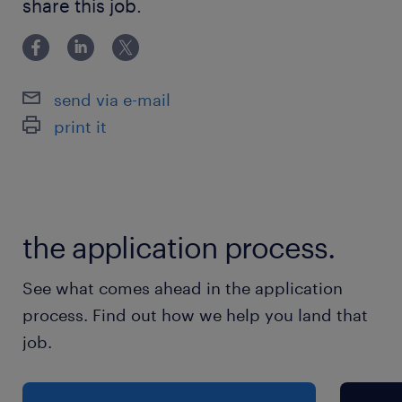
share this job.
理施設まで社有車で移動します
立ち合いの際に処理施設まで社有車で移動します
派遣先の特徴
send via e-mail
嗜好品をはじめとする商品の製造や販売をグロー
print it
バルに展開し、多様な市場のニーズに応えていま
す。
最寄駅
the application process.
京浜東北線／大森(東京都)駅（バス21分）
京急本線／平和島駅（バス14分）
See what comes ahead in the application
東京モノレール／昭和島駅（徒歩19分）
process. Find out how we help you land that
job.
休日休暇
土日祝日