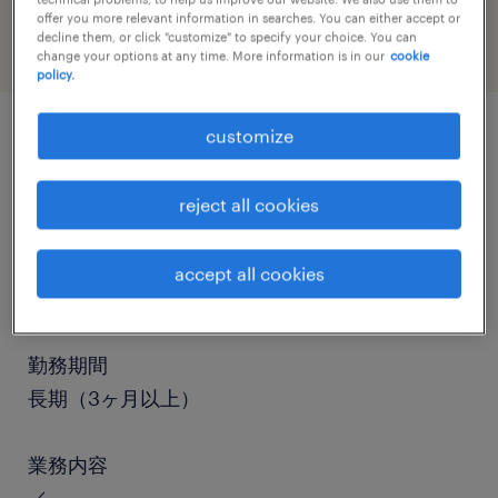
offer you more relevant information in searches. You can either accept or
decline them, or click "customize" to specify your choice. You can
change your options at any time. More information is in our
cookie
policy.
customize
job details
reject all cookies
職種
仕分け・ピッキング・梱包、検品、入出荷、その
accept all cookies
他（倉庫・軽作業）
勤務期間
長期（3ヶ月以上）
業務内容