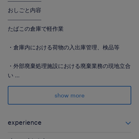
――――――
おしごと内容
――――――
たばこの倉庫で軽作業
・倉庫内における荷物の入出庫管理、検品等
・外部廃棄処理施設における廃棄業務の現地立合
い
...
（確実に廃棄しているのか処理状況チェック＆写
真撮影）
show more
・加熱式たばこデバイスの分別
experience
・分別後、リサイクル業者に引き渡し
・未経験OK！ ・普通自動車運転免許（AT限定可）※処