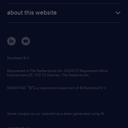
randstad enterprise
company profile
future of work
randstad digital
about this website
sustainability
tech suite
disclaimer
equity, diversity, inclusion and belonging
contact us
corporate governance
randstad innovation fund
country websites
Randstad N.V.
contact us
Registered in The Netherlands No: 33216172 Registered office:
Diemermere 25, 1112 TC Diemen, The Netherlands.
RANDSTAD,
is a registered trademark of © Randstad N.V.
Some images on our website have been generated using AI.
contact us