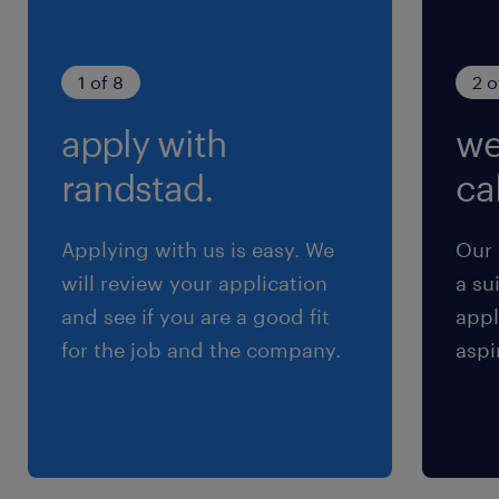
【土日祝休み】週3・4勤務も可
就業時間
1 of 8
2 o
9:00-17:00（実働7時間00分・休憩60分）
apply with
we
交通費
randstad.
cal
※交通費全額支給（車・バイクの場合、既定のガ
ソリン代を支給いたします）
Applying with us is easy. We
Our 
will review your application
a su
and see if you are a good fit
appl
for the job and the company.
aspi