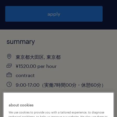
apply
summary
東京都大田区, 東京都
¥1520.00 per hour
contract
9:00-17:00（実働7時間00分・休憩60分）
about cookies
job category
We use cookies to provide you with a tailored experience, to diagnose
warehousing & distribution
technical problems, to help us improve our website. We also use them to