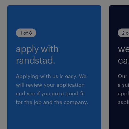
（3）8:30-17:30（実働8時間00分・休憩60分）
残業
月25h程度
1 of 8
2 o
apply with
we
randstad.
cal
Applying with us is easy. We
Our 
will review your application
a su
and see if you are a good fit
appl
for the job and the company.
aspi