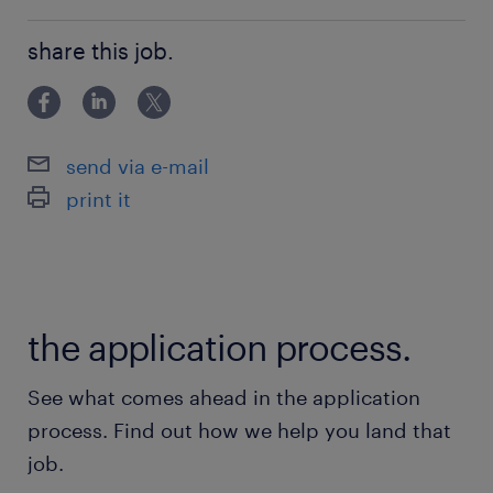
大手飲料メーカーとして、様々な飲み物の製造か
未経験OK！
ら販売までを行う会社です。
share this job.
最寄駅
京成成田スカイアクセス線、北総線／千葉ニュー
send via e-mail
タウン中央駅（車7分）
print it
成田線／木下駅（車10分）
休日休暇
シフト制
the application process.
週休2日のシフト制
See what comes ahead in the application
就業時間
process. Find out how we help you land that
（1）9:00-18:00（実働8時間00分・休憩60分）
job.
（2）7:30-16:00（実働7時間30分・休憩60分）