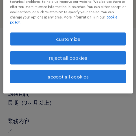
warehousing & distribution
technical problems, to help us improve our website. We also use them to
offer you more relevant information in searches. You can either accept or
decline them, or click "customize" to specify your choice. You can
change your options at any time. More information is in our
cookie
policy.
customize
job details
reject all cookies
職種
仕分け・ピッキング・梱包、入出荷
accept all cookies
勤務期間
長期（3ヶ月以上）
業務内容
／