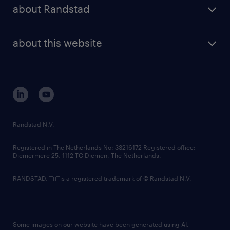
randstad share
randstad professional
about Randstad
news and events
investor contacts
randstad enterprise
company profile
future of work
randstad digital
about this website
sustainability
tech suite
disclaimer
equity, diversity, inclusion and belonging
contact us
corporate governance
randstad innovation fund
country websites
Randstad N.V.
contact us
Registered in The Netherlands No: 33216172 Registered office:
Diemermere 25, 1112 TC Diemen, The Netherlands.
RANDSTAD,
is a registered trademark of © Randstad N.V.
Some images on our website have been generated using AI.