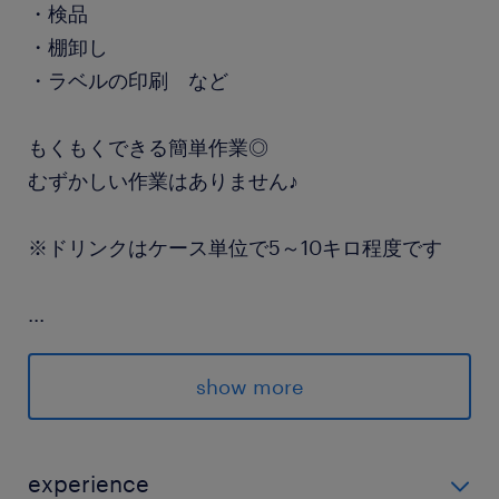
・検品
・棚卸し
・ラベルの印刷 など
もくもくできる簡単作業◎
むずかしい作業はありません♪
※ドリンクはケース単位で5～10キロ程度です
...
＜職場見学OK♪＞
「どんな職場？」「自分にもできるかな？」など
show more
事前に実際の職場をみて確認できますよ！
派遣先の特徴
experience