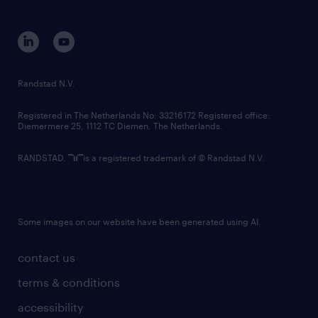
disclaimer
equity, diversity, inclusion and belonging
contact us
corporate governance
randstad innovation fund
country websites
Randstad N.V.
contact us
Registered in The Netherlands No: 33216172 Registered office:
Diemermere 25, 1112 TC Diemen, The Netherlands.
RANDSTAD,
is a registered trademark of © Randstad N.V.
Some images on our website have been generated using AI.
contact us
terms & conditions
accessibility