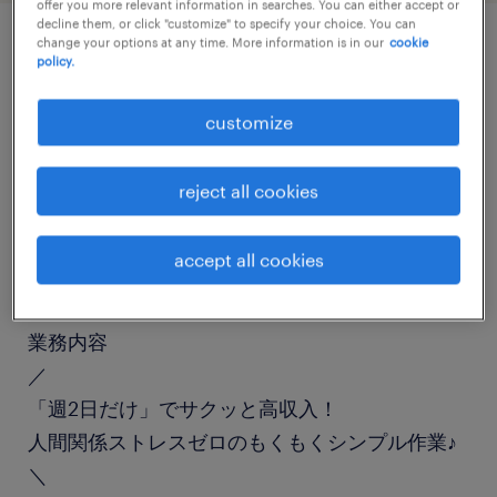
offer you more relevant information in searches. You can either accept or
decline them, or click "customize" to specify your choice. You can
change your options at any time. More information is in our
cookie
policy.
job details
customize
職種
仕分け・ピッキング・梱包、入出荷
reject all cookies
勤務期間
accept all cookies
長期（3ヶ月以上）
業務内容
／
「週2日だけ」でサクッと高収入！
人間関係ストレスゼロのもくもくシンプル作業♪
＼