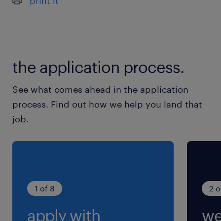
print it
横浜線／相模原駅（バス25分）
相模線／上溝駅（徒歩25分）
休日休暇
the application process.
シフト制
土曜日はお休みです！
See what comes ahead in the application
process. Find out how we help you land that
就業時間
job.
10:00-19:00（実働8時間00分・休憩60分）
※初日のみ 9:30～18:30です。
残業
月に10～20時間程度
1 of 8
2 o
apply with
we