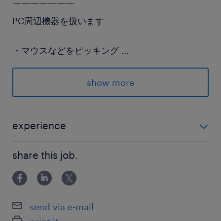
￣￣￣￣￣￣￣
PC周辺機器を扱います
・マウスなどをピッキング
...
・梱包作業
show more
相模原駅から送迎バスが出ています！
experience
派遣先の特徴
＼未経験OK！／ お気軽にご応募ください◎ 話を聞く
運搬から在庫管理、商品の検品・仕分け、最終的
share this job.
だけでもOKです！
な発送までを自社拠点で一貫して請け負う企業で
す。
send via e-mail
最寄駅