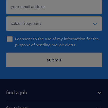
sollicitatie
Solliciteer direct! We kijken ernaar uit je te
ontmoeten.
Uiteraard staat deze vacature open voor
iedereen die zich hierin herkent.
I consent to the use of my information for the
purpose of sending me job alerts.
submit
find a job
all jobs