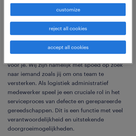
job details
customize
Hé logistieke topper. Ben jij nauwkeurig,
reject all cookies
zelfstandig en zoek je een fulltime,
uitdagende rol als logistiek administratief
accept all cookies
medewerker? Dan hebben we goed nieuws
voor je. Wij zijn namelijk met spoed op zoek
naar iemand zoals jij om ons team te
versterken. Als logistiek administratief
medewerker speel je een cruciale rol in het
serviceproces van defecte en gerepareerde
gereedschappen. Dit is een functie met veel
verantwoordelijkheid en uitstekende
doorgroeimogelijkheden.