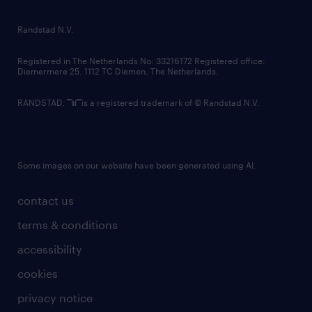
randstad innovation fund
country websites
Randstad N.V.
contact us
Registered in The Netherlands No: 33216172 Registered office:
Diemermere 25, 1112 TC Diemen, The Netherlands.
RANDSTAD,
is a registered trademark of © Randstad N.V.
Some images on our website have been generated using AI.
contact us
terms & conditions
accessibility
cookies
privacy notice