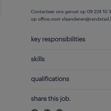
Contacteer ons gerust op 09 224 10 3
op office.oost-vlaanderen@randstad.
key responsibilities
Wat ga je doen?
skills
In dit dynamische magazijn bied je d
assistentie bij het sturen van alle log
Logistieke Operaties
met een focus op planning, kwaliteit,
qualifications
rendabiliteit. Je taken zijn cruciaal en
Frans
Wie ben jij?
Nederlands
share this job.
Je beschikt bij voorkeur over ee
Engels
binnen Logistiek Management en