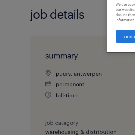
We use cooki
job details
our website.
decline them
information 
cust
summary
puurs, antwerpen
permanent
full-time
job category
warehousing & distribution