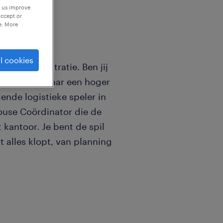
p us improve
accept or
e. More
l cookies
 en Administratie. Ben jij
 processen naar een hoger
iende logistieke speler in
ouse Coördinator die de
 kantoor. Je bent de spil
t alles klopt, van planning