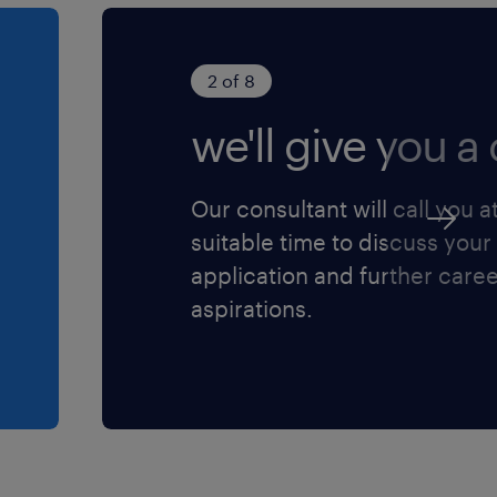
king met andere
rs.
2 of 8
visor bij de
van het magazijn.
we'll give you a c
Our consultant will call you a
suitable time to discuss your
application and further care
aspirations.