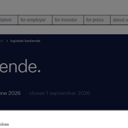
 talent
for employer
for investor
for press
about 
ead
logistiek bediende
iende
.
une 2026
closes 1 september 2026
okies