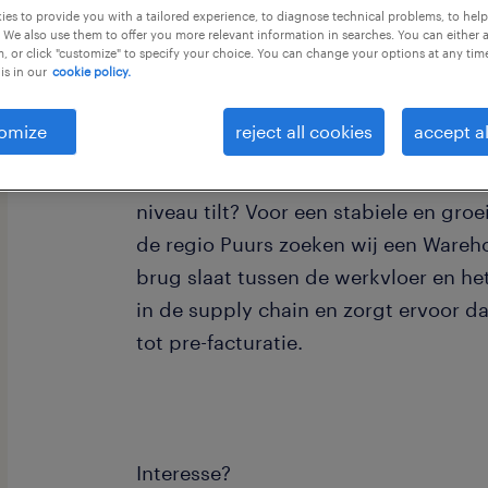
es to provide you with a tailored experience, to diagnose technical problems, to hel
 We also use them to offer you more relevant information in searches. You can either 
, or click "customize" to specify your choice. You can change your options at any tim
is in our
cookie policy.
omize
reject all cookies
accept al
De Essentiële Schakel tussen Operatie
de gedreven logistieke regisseur die
niveau tilt? Voor een stabiele en groe
de regio Puurs zoeken wij een Wareh
brug slaat tussen de werkvloer en het
in de supply chain en zorgt ervoor da
tot pre-facturatie.
Interesse?