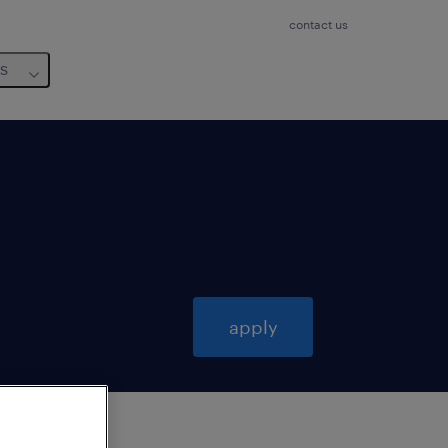
contact us
us
apply