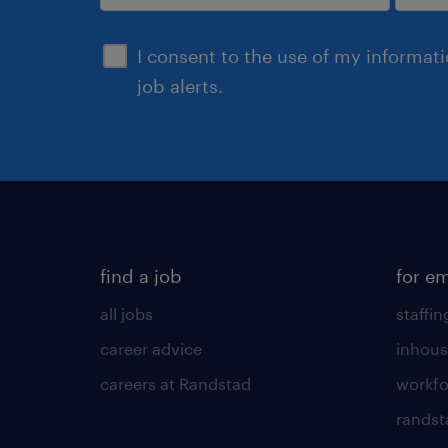
submit
I consent to the use of my informat
job alerts.
find a job
for e
all jobs
staffin
career advice
inhous
careers at Randstad
workfo
randst