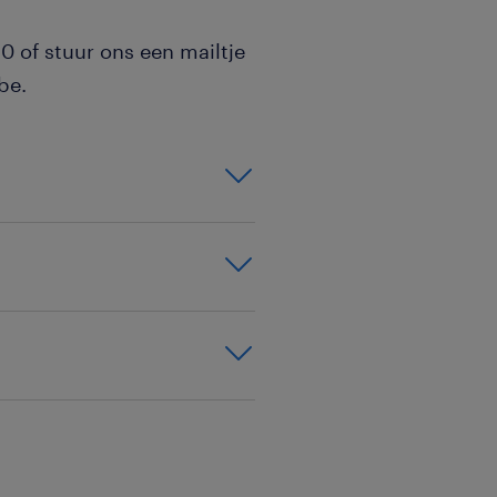
0 of stuur ons een mailtje
be.
agelijks
istieke processen,
 organisatie en
 veelzijdig:
n bachelordiploma
 hebt dit