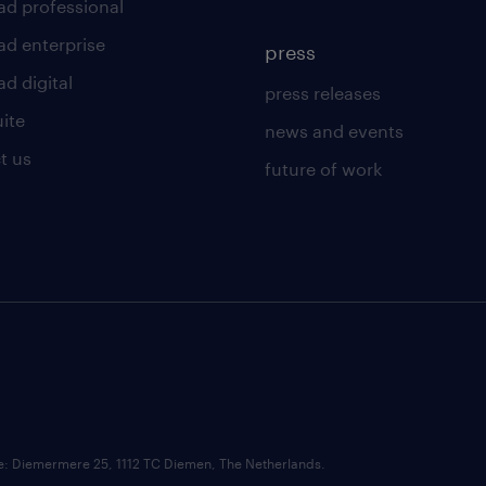
ad professional
ad enterprise
press
d digital
press releases
uite
news and events
t us
future of work
ce: Diemermere 25, 1112 TC Diemen, The Netherlands.