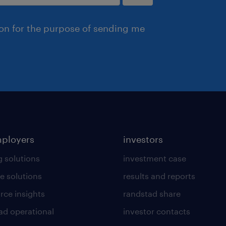
ion for the purpose of sending me
mployers
investors
g solutions
investment case
e solutions
results and reports
rce insights
randstad share
ad operational
investor contacts