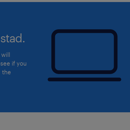
afdeling en een vlotte samenwer
voorkeur in de omgeving van Puu
teams.
Jij assisteert de Warehouse Super
dagelijkse, operationele sturing 
stad.
will
see if you
d the