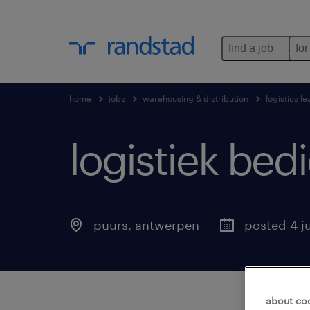
find a job
for
home
jobs
warehousing & distribution
logistics l
logistiek bed
puurs
,
antwerpen
posted 4 j
about co