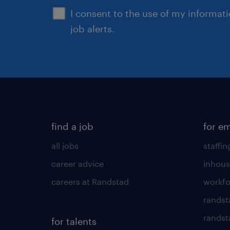
I consent to the use of my informat
job alerts.
find a job
for e
all jobs
staffin
career advice
inhous
careers at Randstad
workfo
randst
randst
for talents