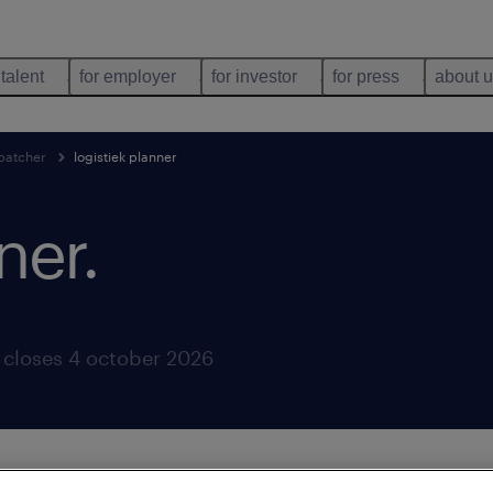
 talent
for employer
for investor
for press
about 
spatcher
logistiek planner
ner
.
closes 4 october 2026