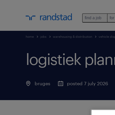
find a job
for
home
jobs
warehousing & distribution
vehicle di
logistiek plan
bruges
posted 7 july 2026