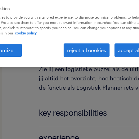
okies
es to provide you with a tailored experience, to diagnose technical problems, to hel
 We also use them to offer you more relevant information in searches. You can either 
, or click "customize" to specify your choice. You can change your options at any tim
is in our
cookie policy.
Ben jij klaar om jouw passie voor tran
dynamische en cruciale rol in de ha
omize
reject all cookies
accept al
Zie jij een logistieke puzzel als de u
jij altijd het overzicht, hoe hectisch
de functie als Logistiek Planner iets v
key responsibilities
Als logistiek Planner zorg jij er letterl
experience