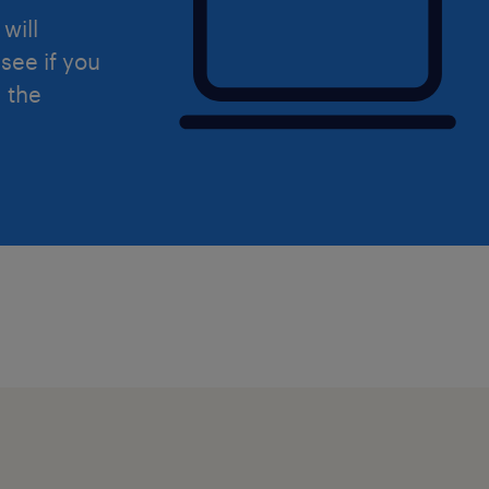
will
see if you
d the