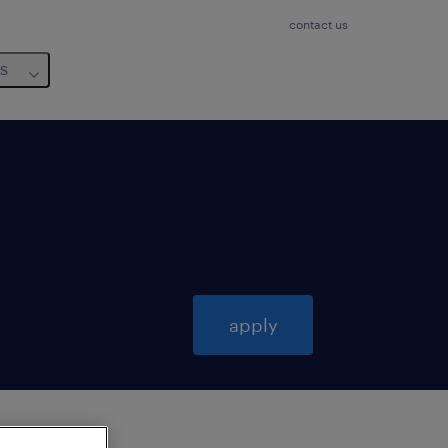
contact us
us
apply