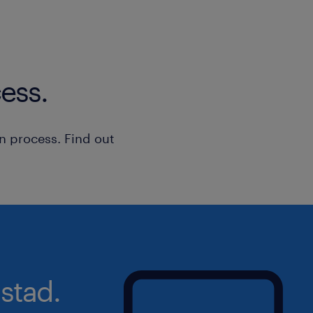
altijd het hoofd koel.
organisator, maar ook het dageli
Talentalent (Talenkennis): Je co
aanspreekpunt voor onze chauffe
krachtig en helder. Je spreekt v
informeert, begeleidt en motivee
en Engels, en kunt je daarnaast 
ess.
enthousiasme.
het Frans en Duits.
Administratieve precisie: Naast h
planningswerk zorg je voor een c
n process. Find out
vlekkeloze administratieve afhan
ritten.
stad.