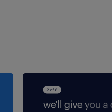
jkse
mmuniceert
urs. Je
loeiend Nederlands
rt hen met veel
goed behelpen in
et hectische
orrecte en
deling van de
2 of 8
we'll give you a c