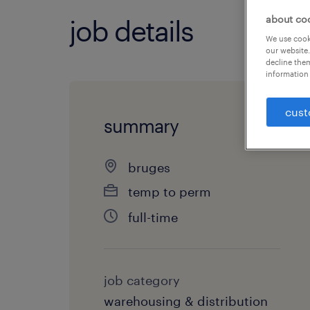
about co
job details
We use cooki
our website.
decline them
information 
cust
summary
bruges
temp to perm
full-time
job category
warehousing & distribution