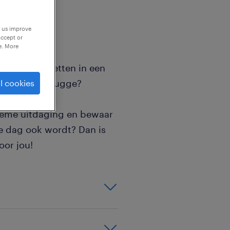
p us improve
accept or
e. More
sport in te zetten in een
ven van Zeebrugge?
l cookies
ltieme uitdaging en bewaar
 de dag ook wordt? Dan is
oor jou!
ijk voor dat alles