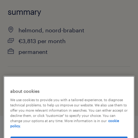
summary
helmond, noord-brabant
€3,813 per month
permanent
job category
warehousing & distribution
about cookies
We use cookies to provide you with a tailored experience, to diagnose
technical problems, to help us improve our website. We also use them to
offer you more relevant information in searches. You can either accept or
decline them, or click "customize" to specify your choice. You can
change your options at any time. More information is in our
cookie
policy.
job details