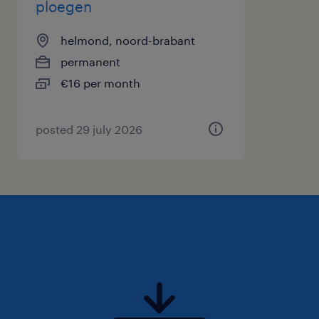
ploegen
Samenwerking met collega-planners voor
routeoptimalisatie
helmond, noord-brabant
permanent
Allround inzetbaarheid binnen de afdeling
€16 per month
Transport
waar ga je werken
posted 29 july 2026
Je komt te werken in een dynamische
omgeving met een prettige werksfeer en een
hecht team. Er zijn volop mogelijkheden tot
groei en ontwikkeling.
Gezellige en informele werkomgeving
Mogelijkheden tot persoonlijke groei en
ontwikkeling