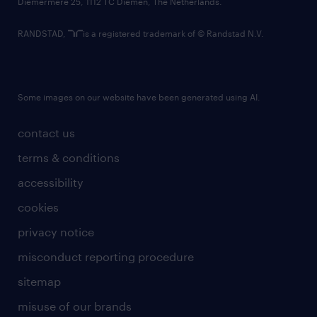
Diemermere 25, 1112 TC Diemen, The Netherlands.
RANDSTAD,
is a registered trademark of © Randstad N.V.
Some images on our website have been generated using AI.
contact us
terms & conditions
accessibility
cookies
privacy notice
misconduct reporting procedure
sitemap
misuse of our brands