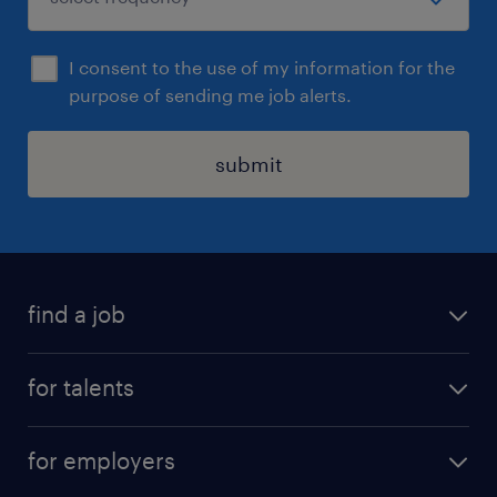
I consent to the use of my information for the
purpose of sending me job alerts.
submit
find a job
all jobs
for talents
career advice
operational career
careers at Randstad
for employers
professional career