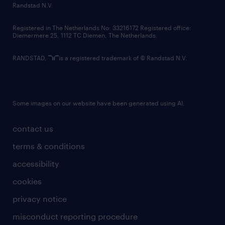
country websites
Randstad N.V.
contact us
Registered in The Netherlands No: 33216172 Registered office:
Diemermere 25, 1112 TC Diemen, The Netherlands.
RANDSTAD,
is a registered trademark of © Randstad N.V.
Some images on our website have been generated using AI.
contact us
terms & conditions
accessibility
cookies
privacy notice
misconduct reporting procedure