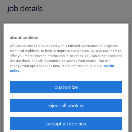
job details
Für unseren Kunden, ein führendes,
krisensicheres Infrastruktur- und
about cookies
Dienstleistungsunternehmen im Raum Linz,
We use cookies to provide you with a tailored experience, to diagnose
technical problems, to help us improve our website. We also use them to
suchen wir ab sofort engagierte Verstärkung.
offer you more relevant information in searches. You can either accept or
Das Unternehmen sichert mit seinen
decline them, or click "customize" to specify your choice. You can
change your options at any time. More information is in our
cookie
vielseitigen Services die Lebensqualität in der
policy.
Region. Es erwartet Sie ein stabiler
customize
Arbeitgeber, ein motiviertes Team und eine
verantwortungsvolle, abwechslungsreiche
Aufgabe im Logistikbereich.
reject all cookies
Ihre Aufgaben:
accept all cookies