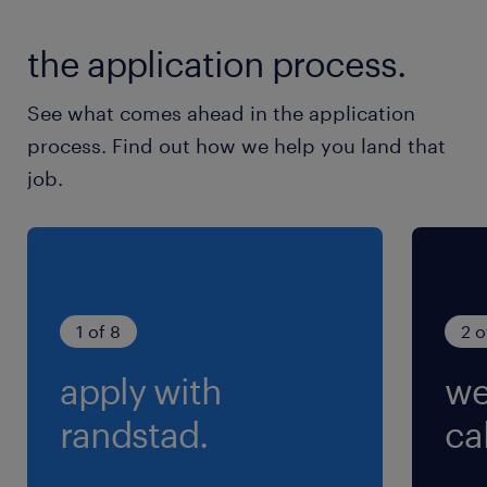
the application process.
See what comes ahead in the application
process. Find out how we help you land that
job.
1 of 8
2 o
apply with
we
randstad.
cal