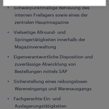
Schwerpunktmäßige Betreuung des
internen Freilagers sowie eines der
zentralen Hauptmagazine
Vielseitige Allround- und
Springertätigkeiten innerhalb der
Magazinverwaltung
Eigenverantwortliche Disposition und
zuverlässige Abwicklung von
Bestellungen mittels SAP
Sicherstellung eines reibungslosen
Wareneingangs und Warenausgangs
Fachgerechte Ein- und
Auslagerungstätigkeiten