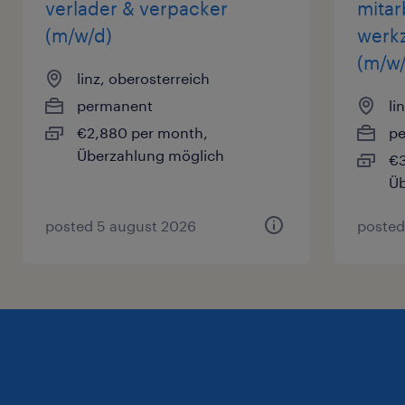
verlader & verpacker
mitar
(m/w/d)
werkz
(m/w/
linz, oberosterreich
permanent
li
€2,880 per month,
p
Überzahlung möglich
€3
Üb
posted 5 august 2026
posted