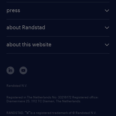
investment case
workforce insights
press
results and reports
randstad operational
press releases
randstad share
randstad professional
about Randstad
news and events
investor contacts
randstad enterprise
company profile
future of work
randstad digital
about this website
sustainability
tech suite
disclaimer
equity, diversity, inclusion and belonging
contact us
corporate governance
randstad innovation fund
country websites
Randstad N.V.
contact us
Registered in The Netherlands No: 33216172 Registered office:
Diemermere 25, 1112 TC Diemen, The Netherlands.
RANDSTAD,
is a registered trademark of © Randstad N.V.