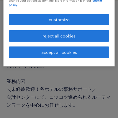
change your options at any time. More information is in our
cookie
policy.
job details
customize
職種
reject all cookies
経理（経理事務）・英文経理
accept all cookies
勤務期間
長期（3ヶ月以上）
業務内容
＼未経験歓迎！各ホテルの事務サポート／
会計センターにて、コツコツ進められるルーティ
ンワークを中心にお任せします。