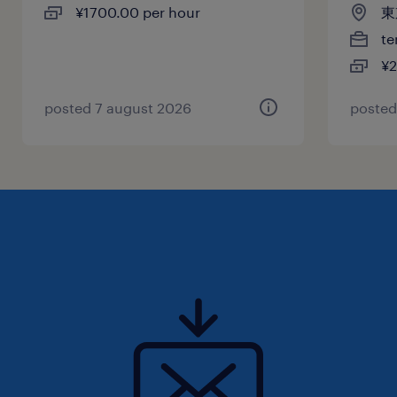
¥1700.00 per hour
東
te
¥2
posted 7 august 2026
posted