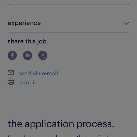
あなたも泊ったことがあるかも？！
だれもが知ってる大手鉄道グループ会社☆彡
ホテル＆リゾート事業を手掛けています＊
experience
経理未経験OK♪ PCを使用してお仕事したことがある方
最寄駅
share this job.
♪ 数字を扱うモクモク事務や経理に興味がある方におす
京王井の頭線、銀座線、半蔵門線、副都心線、東
すめです！ 少しでも気になる方は是非ご応募ください♪
急田園都市線、東急東横線、埼京線、山手線、湘
南新宿ライン／渋谷駅（徒歩5分）
send via e-mail
print it
休日休暇
土日祝日
就業時間
the application process.
9:00-18:00（実働8時間00分・休憩60分）
※※第一週目の土曜日は出社 振替休日あり