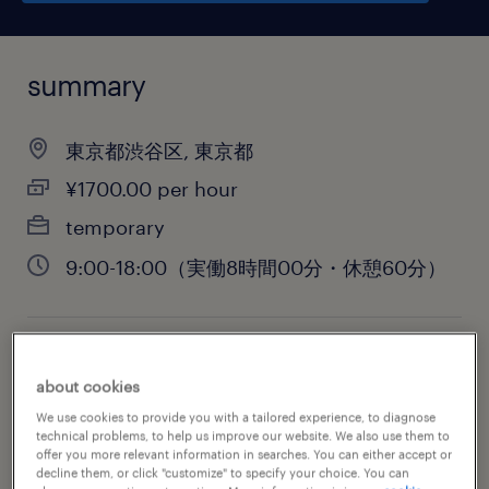
summary
東京都渋谷区, 東京都
¥1700.00 per hour
temporary
9:00-18:00（実働8時間00分・休憩60分）
job category
about cookies
administrative & support services
We use cookies to provide you with a tailored experience, to diagnose
technical problems, to help us improve our website. We also use them to
offer you more relevant information in searches. You can either accept or
decline them, or click "customize" to specify your choice. You can