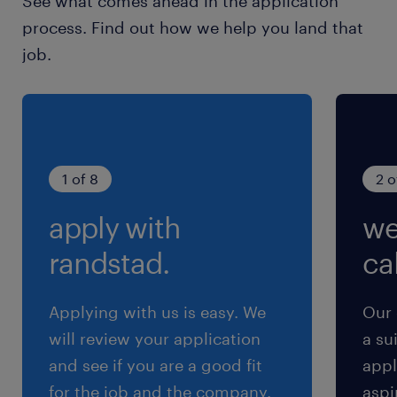
See what comes ahead in the application
process. Find out how we help you land that
残業
job.
10～20ｈ/月程度
1 of 8
2 o
apply with
we
randstad.
cal
Applying with us is easy. We
Our 
will review your application
a su
and see if you are a good fit
appl
for the job and the company.
aspi