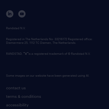
disclaimer
equity, diversity, inclusion and belonging
contact us
corporate governance
randstad innovation fund
country websites
Randstad N.V.
contact us
Registered in The Netherlands No: 33216172 Registered office:
Diemermere 25, 1112 TC Diemen, The Netherlands.
RANDSTAD,
is a registered trademark of © Randstad N.V.
Some images on our website have been generated using AI.
contact us
terms & conditions
accessibility