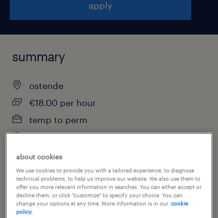
apply
summary
ostende
€18.00 per hour
temp to perm
full-time
about cookies
We use cookies to provide you with a tailored experience, to diagnose
technical problems, to help us improve our website. We also use them to
job category
offer you more relevant information in searches. You can either accept or
engineering
decline them, or click "customize" to specify your choice. You can
change your options at any time. More information is in our
cookie
policy.