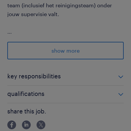
team (inclusief het reinigingsteam) onder
jouw supervisie valt.
...
wat krijg jij:
show more
een loon in overleg
key responsibilities
een veelzijdige functie als halve bediende
Productie & Techniek: Je helpt echt mee waar
qualifications
nodig op de werkvloer. Je vangt pauzes op,
vervangt collega's bij ziekte, helpt bij de
Je spreekt zeer goed Nederlands. Kennis van
share this job.
bereidingen en staat in voor het instellen en
Engels en Frans is een pluspunt.
loskoppelen van de machines.
Je hebt een basiskennis van Microsoft
Administratie & Planning: Je neemt het