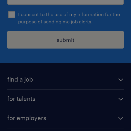
iedereen die zich hierin herkent.
I consent to the use of my information for the
purpose of sending me job alerts.
submit
find a job
all jobs
for talents
career advice
operational career
careers at Randstad
for employers
professional career