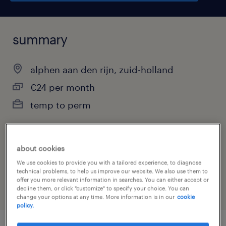
summary
alphen aan den rijn, zuid-holland
€24 per month
temp to perm
about cookies
job category
We use cookies to provide you with a tailored experience, to diagnose
warehousing & distribution
technical problems, to help us improve our website. We also use them to
offer you more relevant information in searches. You can either accept or
decline them, or click "customize" to specify your choice. You can
change your options at any time. More information is in our
cookie
policy.