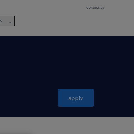
contact us
us
apply