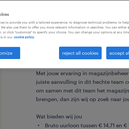
okies
es to provide you with a tailored experience, to diagnose technical problems, to hel
 We also use them to offer you more relevant information in searches. You can either 
, or click "customize" to specify your choice. You can change your options at any tim
is in our
cookie policy.
Krijg jij energie van het optimalisere
en wil je het verschil maken op de w
omize
reject all cookies
accept al
gedreven teamplayer die niet alleen
steekt, maar ook kritisch meekijkt na
Met jouw ervaring in magazijnbeheer 
juiste aanvulling in dit hechte team co
om samen met dit team het magazijn
brengen, dan zijn wij op zoek naar jo
Wat bieden wij jou
Bruto uurloon tussen € 14,71 en € 