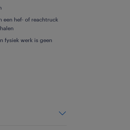
n
an een hef- of reachtruck
ehalen
n fysiek werk is geen
k je 40 uur per week in
sselen of later nog
groeiende is, zal ook in
eterd moeten worden. Zo
delen van het magazijn nog
zaamheden bestaan uit: