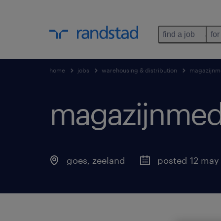
find a job
for
home
jobs
warehousing & distribution
magazijnm
magazijnmed
goes
,
zeeland
posted 12 may