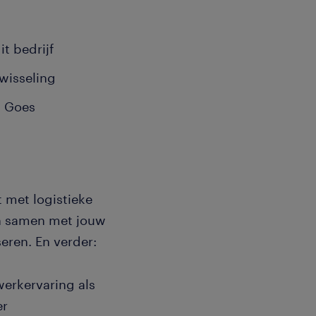
it bedrijf
wisseling
n Goes
t met logistieke
n samen met jouw
seren. En verder:
werkervaring als
er