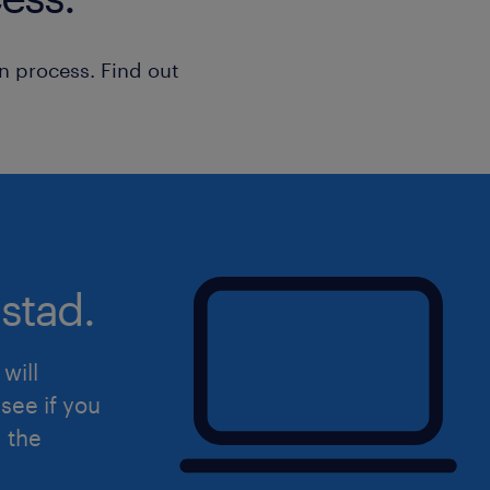
sollicitatiebutton. Heb je vragen? Be
naar goes@tempo-team.nl.
n process. Find out
Uiteraard staat deze vacature open v
hierin herkent.
stad.
will
see if you
d the