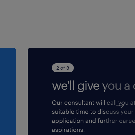
l naar 0113-223220 of mail
oor iedereen die zich
2 of 8
we'll give you a c
Our consultant will call you a
suitable time to discuss your
application and further care
aspirations.