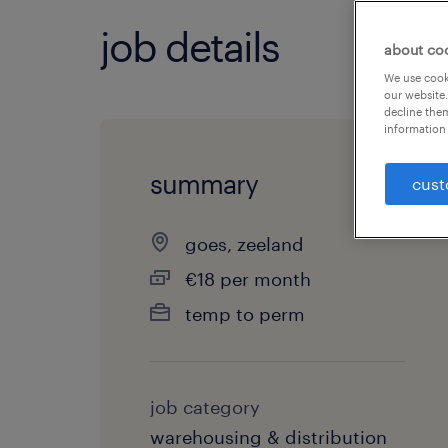
job details
about co
We use cooki
our website.
decline them
information 
summary
cust
goes, zeeland
€18 per month
temp to perm
job category
warehousing & distribution