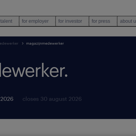
 talent
for employer
for investor
for press
about 
edewerker
magazijnmedewerker
ewerker
.
 2026
closes 30 august 2026