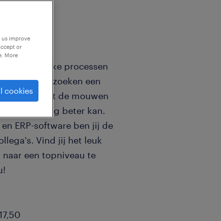
p us improve
accept or
e. More
n van logistieke processen
erkvloer? Wij zoeken een
l cookies
 de handen uit de mouwen
ar hoe het nóg beter kan.
en ERP-software ben jij de
llega's. Vind jij het leuk
 naar een topniveau te
u!
17,50