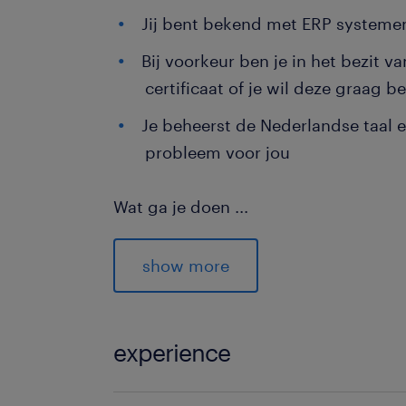
Jij bent bekend met ERP systeme
Bij voorkeur ben je in het bezit v
certificaat of je wil deze graag b
Je beheerst de Nederlandse taal e
probleem voor jou
Wat ga je doen
...
Als allround magazijnmedewerker wer
dagdiensten. De werktijden kunnen wi
show more
aangepast worden. Omdat het bedrijf 
het magazijn wat aangepast en verb
zijn er al nieuwe locaties en zullen 
experience
verhuisd moeten worden. Jouw werk
2