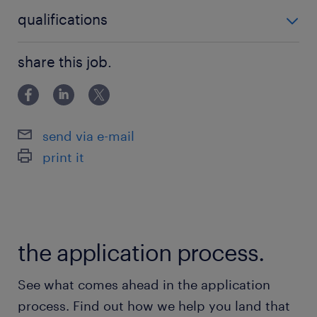
Magazijnmedewerker
wat bieden wij jou
qualifications
€ 15,20 bruto per uur (vanaf 21 jaar)
Geen
share this job.
reiskostenvergoeding van 0,23 cent per
km
parttime en fulltime mogelijkheden
send via e-mail
werk maandag tot en met vrijdag
print it
een hecht team en leuke bedrijfsuitjes!
pensioen opbouw
the application process.
wie ben jij
Als magazijnmedewerker voldoe je aan de
See what comes ahead in the application
volgende eisen:
process. Find out how we help you land that