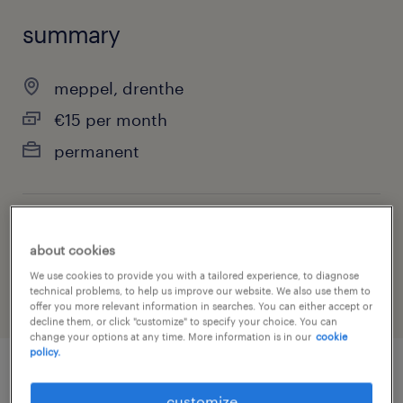
summary
meppel, drenthe
€15 per month
permanent
job category
about cookies
warehousing & distribution
We use cookies to provide you with a tailored experience, to diagnose
technical problems, to help us improve our website. We also use them to
offer you more relevant information in searches. You can either accept or
decline them, or click "customize" to specify your choice. You can
change your options at any time. More information is in our
cookie
policy.
job details
customize