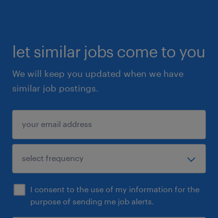
alles goed verloopt.
en fijn bedrijf met oog voor haar
let similar jobs come to you
medewerkers
We will keep you updated when we have
gericht op de professionele foodwereld
similar job postings.
van kantines en hotels
sollicitatie
Zin om aan de slag te gaan? We zijn
benieuwd wie je bent, wat je kunt en waar je
naar op zoek bent! Solliciteer snel op deze
vacature van magazijnmedewerker bij
I consent to the use of my information for the
Bidfood! Binnen 15 minuten ontvang je een
purpose of sending me job alerts.
whatsapp en kun je gelijk een afspraak