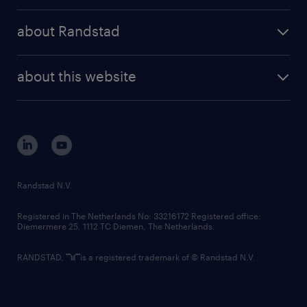
press releases
randstad share
randstad professional
about Randstad
news and events
investor contacts
randstad enterprise
company profile
future of work
randstad digital
about this website
sustainability
tech suite
disclaimer
equity, diversity, inclusion and belonging
contact us
corporate governance
randstad innovation fund
country websites
Randstad N.V.
contact us
Registered in The Netherlands No: 33216172 Registered office:
Diemermere 25, 1112 TC Diemen, The Netherlands.
RANDSTAD,
is a registered trademark of © Randstad N.V.