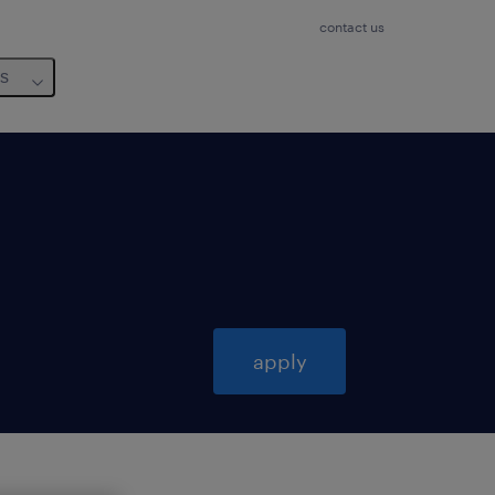
contact us
us
apply