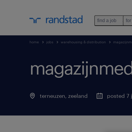
find a job
for
home
jobs
warehousing & distribution
magazijnm
magazijnmed
terneuzen
,
zeeland
posted 7 