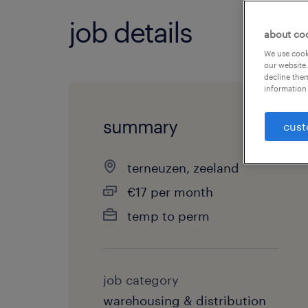
job details
about co
We use cooki
our website.
decline them
information 
summary
cust
terneuzen, zeeland
€17 per month
temp to perm
job category
warehousing & distribution