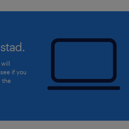
bijwerken als een pro? Wacht dan niet
direct via de knop! Heb je nog vragen
helpen je graag verder.
Uiteraard staat deze vacature open v
hierin herkent.
stad.
will
see if you
d the