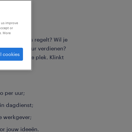
p us improve
accept or
e. More
 in de puntjes regelt? Wil je
4 bruto per uur verdienen?
l cookies
je op de juiste plek. Klinkt
to per uur;
in dagdienst;
e werkgever;
or jouw ideeën.