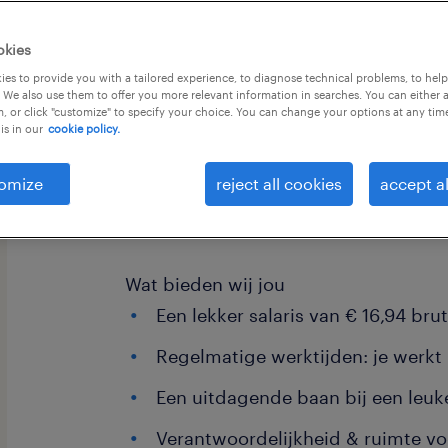
okies
es to provide you with a tailored experience, to diagnose technical problems, to hel
 We also use them to offer you more relevant information in searches. You can either 
, or click "customize" to specify your choice. You can change your options at any tim
is in our
cookie policy.
Ben jij de logistieke held die alles tot
lekker in dagdienst werken en € 16,9
omize
reject all cookies
accept al
Bingo! Bij dit bedrijf in Terneuzen zit 
goed? Lees snel verder!
Wat bieden wij jou
Een lekker salaris van € 16,94 bru
Regelmatige werktijden: je werkt 
Een uitdagende baan bij een leuk
Verantwoordelijkheid & ruimte vo