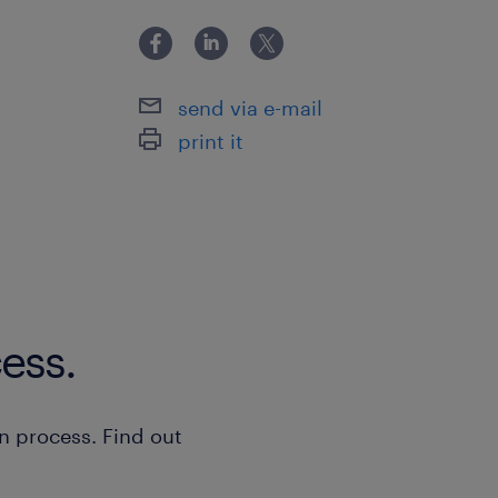
belangrijk het is dat de data klopt, i
systemen als Ultimo en SAP altijd to
date. Kortom: een super veelzijdige e
send via e-mail
waarin je nauw samenwerkt met de t
print it
en het warehouse!
Waar ga je werken
Je gaat aan de slag bij een bekende 
Zeeuws-Vlaanderen.
ess.
Ze hechten veel waarde aan een p
persoonlijke sfeer op de werkvloe
n process. Find out
Sollicitatie
Zie jij jezelf hier al rondrijden op d