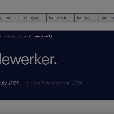
 talent
for employer
for investor
for press
about 
edewerker
magazijnmedewerker
ewerker
.
july 2026
closes 6 september 2026