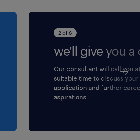
 langer en solliciteer
? Bel of mail ons even, we
2 of 8
oor iedereen die zich
we'll give you a c
Our consultant will call you a
suitable time to discuss your
application and further care
aspirations.