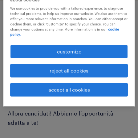
We use cookies to provide you with a tailored experience, to diagnose
technical problems, to help us improve our website. We also use them to
job details
offer you more relevant information in searches. You can either accept or
decline them, or click "customize" to specify your choice. You can
change your options at any time. More information is in our
cookie
policy.
Ti interessa lavorare in un ruolo in
produzione?
customize
Sei appartenente alle Categorie Protette ai
reject all cookies
sensi della L. 68/99?
accept all cookies
Allora candidati! Abbiamo l’opportunità
adatta a te!