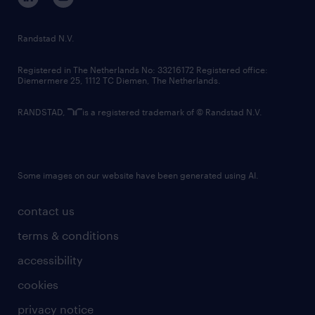
randstad innovation fund
country websites
Randstad N.V.
contact us
Registered in The Netherlands No: 33216172 Registered office:
Diemermere 25, 1112 TC Diemen, The Netherlands.
RANDSTAD,
is a registered trademark of © Randstad N.V.
Some images on our website have been generated using AI.
contact us
terms & conditions
accessibility
cookies
privacy notice