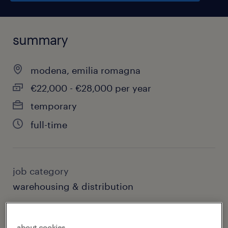
summary
modena, emilia romagna
€22,000 - €28,000 per year
temporary
full-time
job category
warehousing & distribution
about cookies