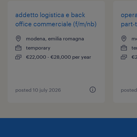
addetto logistica e back
opera
office commerciale (f/m/nb)
part-
modena, emilia romagna
mo
temporary
te
€22,000 - €28,000 per year
€2
posted 10 july 2026
posted