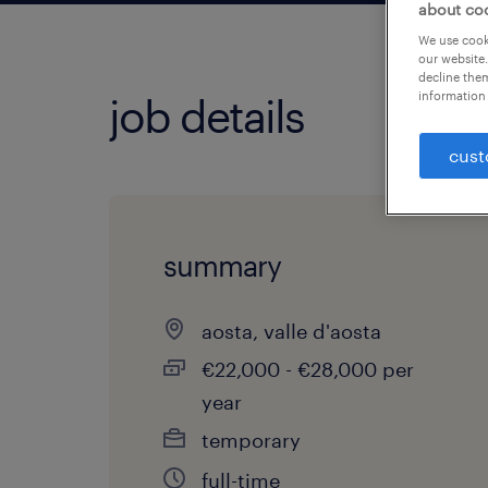
about co
We use cooki
our website.
decline them
information 
job details
cust
summary
aosta, valle d'aosta
€22,000 - €28,000 per
year
temporary
full-time