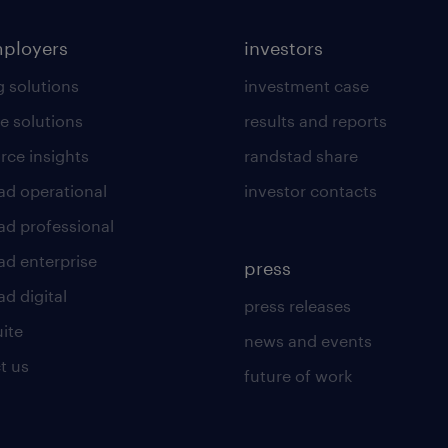
mployers
investors
g solutions
investment case
e solutions
results and reports
rce insights
randstad share
ad operational
investor contacts
ad professional
ad enterprise
press
d digital
press releases
uite
news and events
t us
future of work