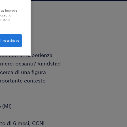
p us improve
accept or
e. More
l cookies
tico con un'esperienza
 merci pesanti? Randstad
ricerca di una figura
 importante contesto
 (MI)
ato di 6 mesi; CCNL