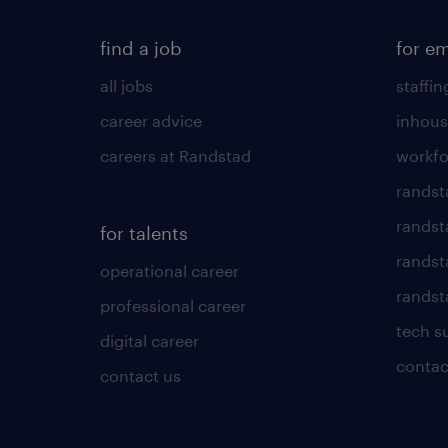
find a job
for e
all jobs
staffin
career advice
inhous
careers at Randstad
workfo
randst
randst
for talents
randst
operational career
randsta
professional career
tech s
digital career
contac
contact us