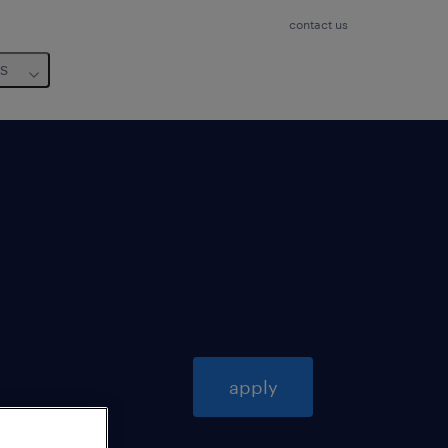
contact us
us
apply