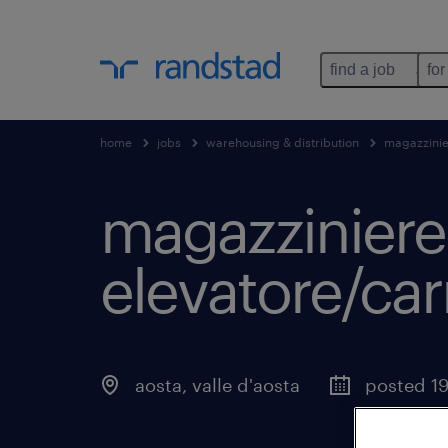
find a job
for
home
jobs
warehousing & distribution
magazzini
magazziniere 
elevatore/ca
aosta
,
valle d'aosta
posted 19