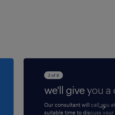
one di genere
rio (NB) ai sensi
Legislativo n.
. 96/2026 ed è
o della diversity e
ere l'informativa
ensi dell'art. 13
protezione dei
2 of 8
we'll give you a c
Our consultant will call you a
suitable time to discuss your