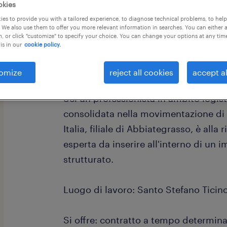
okies
es to provide you with a tailored experience, to diagnose technical problems, to hel
 We also use them to offer you more relevant information in searches. You can either 
, or click "customize" to specify your choice. You can change your options at any tim
is in our
cookie policy.
omize
reject all cookies
accept al
Sei un professionista in ambito logis
consolidata nella movimentazione di
Italia, filiale di Abbiategrasso, è alla 
esperta da inserire all'interno di un
strutturato.
Luogo di lavoro: Santo Stefano Ticino
Si offre: contratto a tempo determin