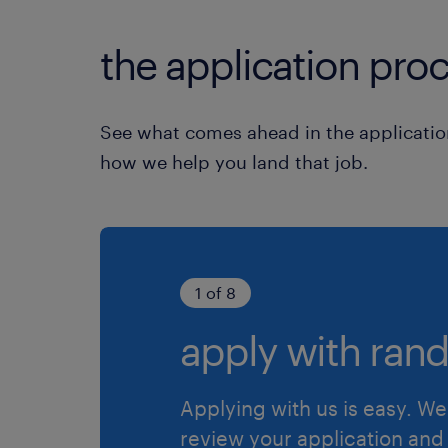
the application proc
See what comes ahead in the applicatio
how we help you land that job.
1 of 8
apply with rand
Applying with us is easy. We 
review your application and 