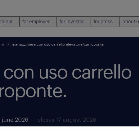
 talent
for employer
for investor
for press
about 
ere
magazziniere con uso carrello elevatore/carroponte
con uso carrello
rroponte
.
 june 2026
closes 17 august 2026