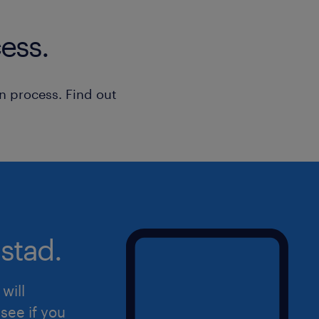
Il presente annuncio è rivolto a pers
femminile (F), maschile (M) e non bina
ess.
della Legge n. 300/1970, del Decreto 
198/2006 e del Decreto Legislativo n
n process. Find out
aperta a qualsiasi persona nel rispett
dell'inclusività. Ti preghiamo di legg
sulla privacy Randstad
(https://www.randstad.it/privacy/) ai s
del Regolamento (UE) 2016/679 sulla 
dati (GDPR).
stad.
will
see if you