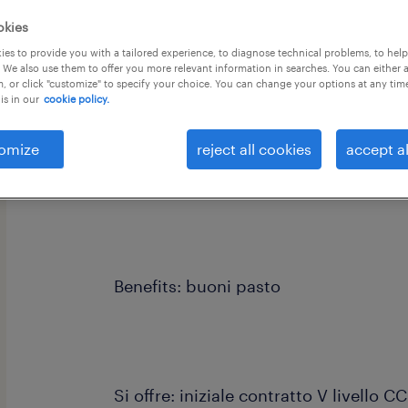
okies
es to provide you with a tailored experience, to diagnose technical problems, to hel
 We also use them to offer you more relevant information in searches. You can either 
, or click "customize" to specify your choice. You can change your options at any tim
is in our
cookie policy.
Randstad Italia, divisione Inhouse, ri
azienda cliente operante nel settore 
omize
reject all cookies
accept al
un MAGAZZINIERE (F/M/NB).
Benefits: buoni pasto
Si offre: iniziale contratto V livello