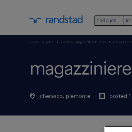
find a job
for
home
jobs
warehousing & distribution
magazzini
magazziniere
cherasco
,
piemonte
posted 1