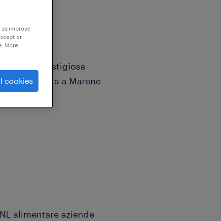
p us improve
accept or
e. More
cerca per prestigiosa
alimentare sita a Marene
l cookies
 CCNL alimentare aziende