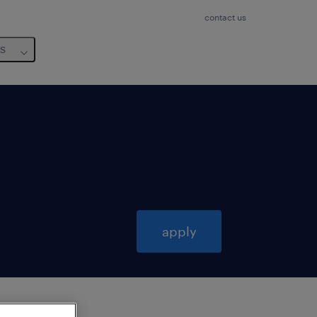
contact us
us
apply