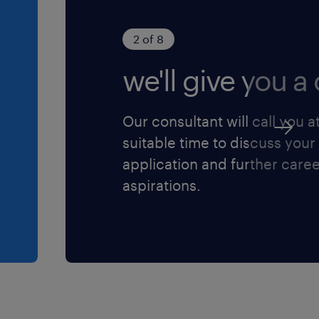
o della diversity e
ere l'informativa
2 of 8
we'll give you a c
ensi dell'art. 13
protezione dei
Our consultant will call you a
suitable time to discuss your
application and further care
aspirations.