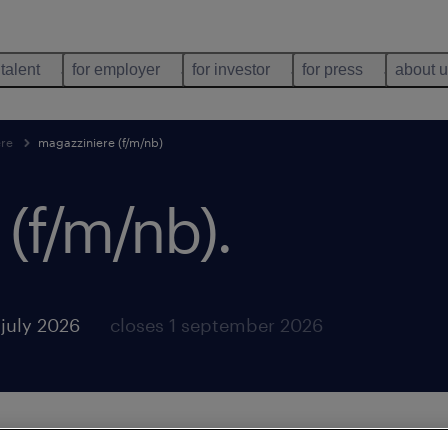
 talent
for employer
for investor
for press
about 
ere
magazziniere (f/m/nb)
 (f/m/nb)
.
 july 2026
closes 1 september 2026