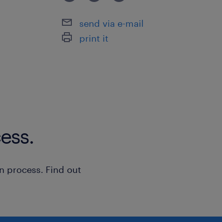
send via e-mail
Movimentazione della merce all'inte
print it
attraverso l’utilizzo del muletto, inclu
Precisione, attenzione ai dettagli e fo
sistemazione dei prodotti nelle aree 
responsabilità.
Pallettizzazione, imballaggio ed etich
Capacità di lavorare in autonomia e di
prodotti nel rispetto dei protocolli di
ess.
tempistiche stabilite.
procedure interne
Il presente annuncio è rivolto a pers
n process. Find out
femminile (F), maschile (M) e non bina
della Legge n. 300/1970, del Decreto 
198/2006 e del Decreto Legislativo n