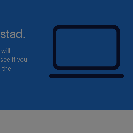
aperta a qualsiasi persona nel rispett
dell'inclusività. Ti preghiamo di legg
sulla privacy Randstad
stad.
(https://www.randstad.it/privacy/) ai s
del Regolamento (UE) 2016/679 sulla 
dati (GDPR).
will
see if you
d the