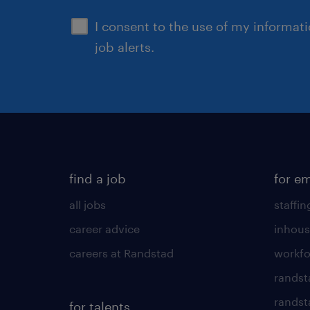
I consent to the use of my informat
job alerts.
find a job
for e
all jobs
staffin
career advice
inhous
careers at Randstad
workfo
randst
randst
for talents