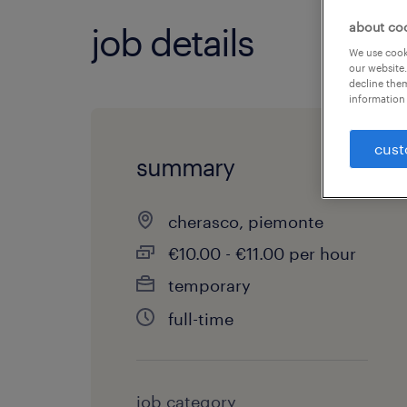
about co
job details
We use cooki
our website.
decline them
information 
cust
summary
cherasco, piemonte
€10.00 - €11.00 per hour
temporary
full-time
job category