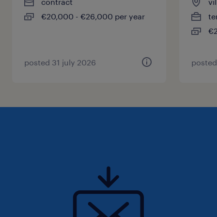
contract
vi
€20,000 - €26,000 per year
te
€2
posted 31 july 2026
posted