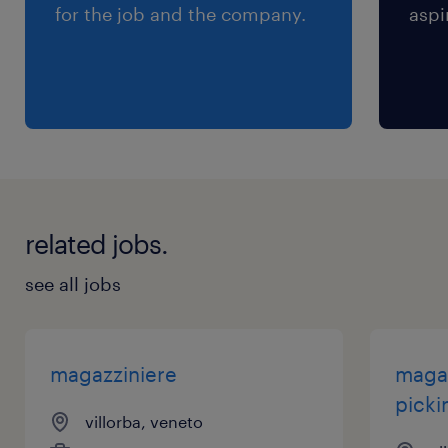
for the job and the company.
aspi
related jobs.
see all jobs
magazziniere
magaz
picki
villorba, veneto