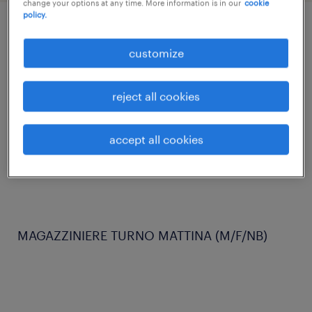
change your options at any time. More information is in our
cookie
policy.
job details
customize
Randstad Inhouse Service, Divisione di
reject all cookies
Randstad Italia S.p.A, seleziona per
importante azienda del settore logistico, una
accept all cookies
figura come
MAGAZZINIERE TURNO MATTINA (M/F/NB)