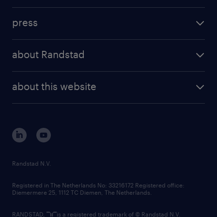
contact us
investment case
workforce insights
press
results and reports
randstad operational
press releases
randstad share
randstad professional
about Randstad
news and events
investor contacts
randstad enterprise
company profile
future of work
randstad digital
about this website
sustainability
tech suite
disclaimer
equity, diversity, inclusion and belonging
contact us
corporate governance
randstad innovation fund
country websites
Randstad N.V.
contact us
Registered in The Netherlands No: 33216172 Registered office:
Diemermere 25, 1112 TC Diemen, The Netherlands.
RANDSTAD,
is a registered trademark of © Randstad N.V.