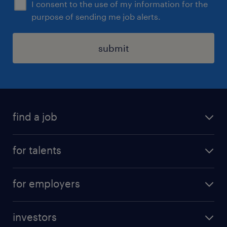
I consent to the use of my information for the
purpose of sending me job alerts.
submit
find a job
all jobs
for talents
career advice
operational career
careers at Randstad
for employers
professional career
staffing solutions
digital career
investors
inhouse solutions