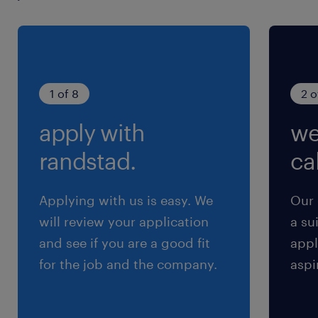
1 of 8
2 o
apply with
we
randstad.
cal
Applying with us is easy. We
Our 
will review your application
a su
and see if you are a good fit
appl
for the job and the company.
aspi