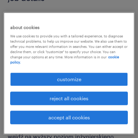
Szukamy ambitnego Majstra / Majsterki
Budowy (branża drogowa), który przejmie
about cookies
stery nad realizacją robót w Somoninie (pow.
We use cookies to provide you with a tailored experience, to diagnose
technical problems, to help us improve our website. We also use them to
kartuski).
offer you more relevant information in searches. You can either accept or
decline them, or click "customize" to specify your choice. You can
change your options at any time. More information is in our
cookie
To stanowisko dla osoby z pasją, która chce
policy.
uczyć się od najlepszych i realnie zarządzać
customize
placem budowy – od koordynacji zespołów i
maszyn, przez zamawianie materiałów i
reject all cookies
dbanie o BHP, aż po rozliczanie obmiarów.
Jeśli cenisz profesjonalizm, partnerskie
accept all cookies
relacje i chcesz mieć wpływ na prestiżowe
projekty infrastrukturalne, dołącz do nas i
wejdź na wyższy poziom inżynierskiego