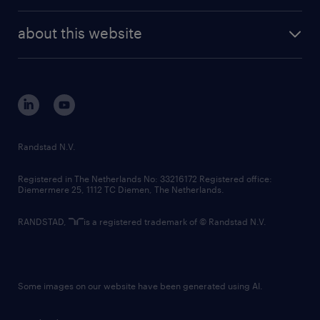
investor contacts
randstad enterprise
company profile
future of work
randstad digital
about this website
sustainability
tech suite
disclaimer
equity, diversity, inclusion and belonging
contact us
corporate governance
randstad innovation fund
country websites
Randstad N.V.
contact us
Registered in The Netherlands No: 33216172 Registered office:
Diemermere 25, 1112 TC Diemen, The Netherlands.
RANDSTAD,
is a registered trademark of © Randstad N.V.
Some images on our website have been generated using AI.