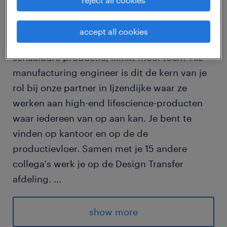
reject all cookies
Een sleutelrol spelen in het vertalen van
accept all cookies
mechatronische ontwerpen naar een
schaalbare productie, klinkt mooi toch? Als
manufacturing engineer is dit de kern van je
rol bij onze partner in Ijzendijke waar ze
werken aan high-end lifescience-producten
waar iedereen van op aan kan. Je bent te
vinden op kantoor en op de de
productievloer. Samen met je 15 andere
collega's werk je op de Design Transfer
afdeling.
...
Heb jij een relevante afgeronde hbo-opleiding
show more
of vergelijkbaar door ervaring in de richting