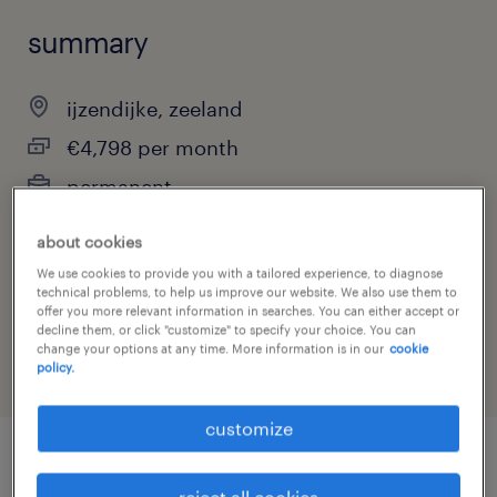
summary
ijzendijke, zeeland
€4,798 per month
permanent
about cookies
We use cookies to provide you with a tailored experience, to diagnose
job category
technical problems, to help us improve our website. We also use them to
offer you more relevant information in searches. You can either accept or
engineering
decline them, or click "customize" to specify your choice. You can
change your options at any time. More information is in our
cookie
policy.
customize
job details