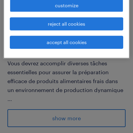
customize
descriptif du poste
reject all cookies
Quel impact peut avoir votre talent en tant
accept all cookies
que Manutentionnaire (F/H) sur notre réussite
collective ?
Vous devrez accomplir diverses tâches
essentielles pour assurer la préparation
efficace de produits alimentaires frais dans
un environnement de production dynamique
...
- Effectuer de la mise en cartons fin
d'expédier les préparations de vos collègues
show more