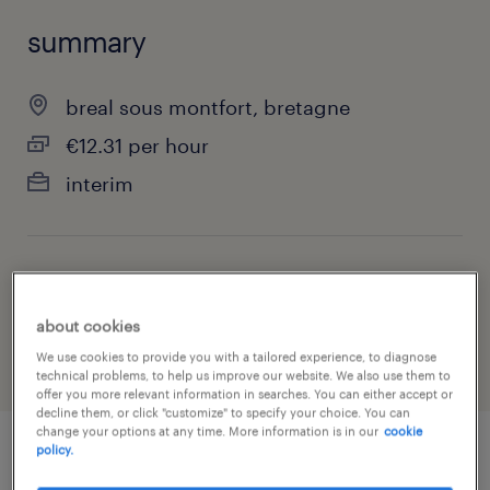
summary
breal sous montfort, bretagne
€12.31 per hour
interim
job category
industry
about cookies
We use cookies to provide you with a tailored experience, to diagnose
technical problems, to help us improve our website. We also use them to
offer you more relevant information in searches. You can either accept or
decline them, or click "customize" to specify your choice. You can
change your options at any time. More information is in our
cookie
policy.
job details