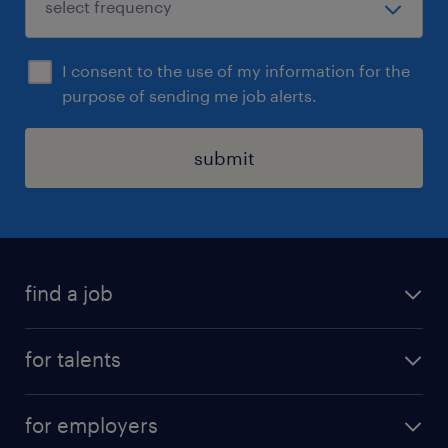
I consent to the use of my information for the
purpose of sending me job alerts.
submit
find a job
all jobs
for talents
career advice
operational career
careers at Randstad
for employers
professional career