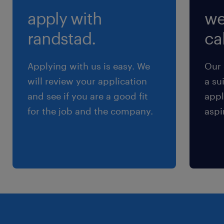
apply with
we
randstad.
cal
Applying with us is easy. We
Our 
will review your application
a su
and see if you are a good fit
appl
for the job and the company.
aspi