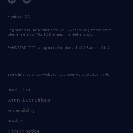
randstad innovation fund
country websites
Randstad N.V.
contact us
Registered in The Netherlands No: 33216172 Registered office:
Diemermere 25, 1112 TC Diemen, The Netherlands.
RANDSTAD,
is a registered trademark of © Randstad N.V.
Some images on our website have been generated using AI.
contact us
terms & conditions
accessibility
cookies
privacy notice