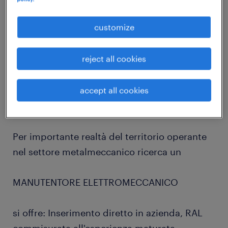
job details
customize
Randstad Technical Talent Selection è la
reject all cookies
divisione specializzata nella Ricerca &
Selezione di professionisti qualificati in
ambito meccanico, ingegneristico e
accept all cookies
produttivo.
Per importante realtà del territorio operante
nel settore metalmeccanico ricerca un
MANUTENTORE ELETTROMECCANICO
si offre: Inserimento diretto in azienda, RAL