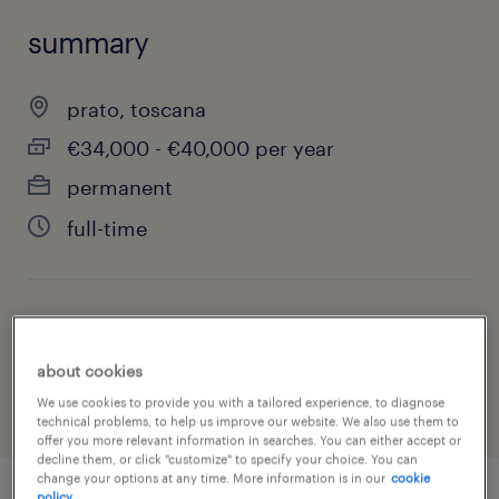
summary
prato, toscana
€34,000 - €40,000 per year
permanent
full-time
job category
engineering
about cookies
We use cookies to provide you with a tailored experience, to diagnose
technical problems, to help us improve our website. We also use them to
offer you more relevant information in searches. You can either accept or
decline them, or click "customize" to specify your choice. You can
change your options at any time. More information is in our
cookie
policy.