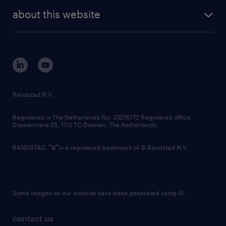
company profile
future of work
randstad digital
about this website
sustainability
tech suite
disclaimer
equity, diversity, inclusion and belonging
contact us
corporate governance
randstad innovation fund
country websites
Randstad N.V.
contact us
Registered in The Netherlands No: 33216172 Registered office:
Diemermere 25, 1112 TC Diemen, The Netherlands.
RANDSTAD,
is a registered trademark of © Randstad N.V.
Some images on our website have been generated using AI.
contact us