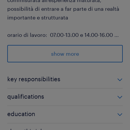
commisurata all'esperienza maturata,
possibilità di entrare a far parte di una realtà
importante e strutturata
orario di lavoro: 07.00-13.00 e 14.00-16.00
...
luogo di lavoro: Prato (PO)
show more
Retribuzione annua: 34000€ - 40000€
key responsibilities
esperienza
Di cosa ti occuperai?
qualifications
da 3 a 5 anni
manutenzione impianti, su linee di produzione e
Quali requisiti stiamo ricercando?
education
macchinari industriali
diploma o qualifica in ambito tecnico
interventi di manutenzione ordinaria e
Upper secondary education