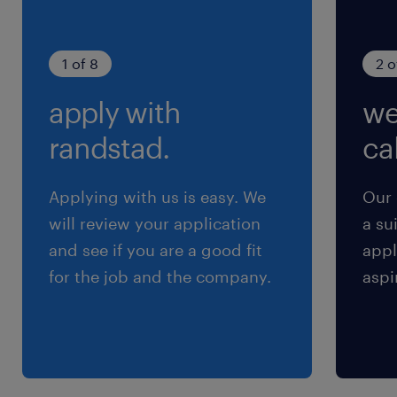
1 of 8
2 o
apply with
we
randstad.
cal
Applying with us is easy. We
Our 
will review your application
a su
and see if you are a good fit
appl
for the job and the company.
aspi