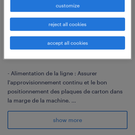
customize
descriptif du poste
reject all cookies
Rattaché(e) au service Production sur notre
accept all cookies
site de Noidans-lès-Vesoul (70000), vos
missions principales seront les suivantes :
- Alimentation de la ligne : Assurer
l'approvisionnement continu et le bon
positionnement des plaques de carton dans
la marge de la machine.
...
- Réglages et suivi : Ajuster les paramètres de
marge selon les formats de carton et veiller à
show more
la régularité du flux pour éviter tout arrêt de