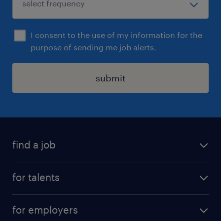
I consent to the use of my information for the
purpose of sending me job alerts.
submit
find a job
all jobs
for talents
career advice
operational career
careers at Randstad
for employers
professional career