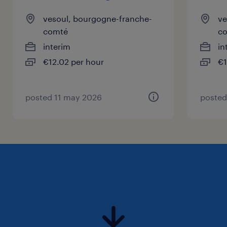
conditionnement, dans le cadre d'une
mission intérimaire de plusieurs mois.
vesoul, bourgogne-franche-
ve
comté
c
interim
in
€12.02 per hour
€1
posted 11 may 2026
posted