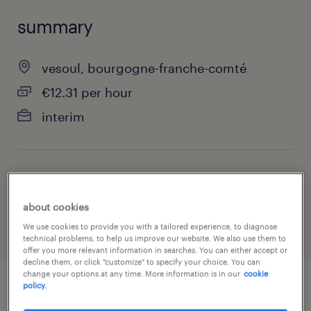
summary
vesoul, bourgogne-franche-comté
€12.31 per hour
interim
job category
manufacturing & production
about cookies
We use cookies to provide you with a tailored experience, to diagnose
technical problems, to help us improve our website. We also use them to
offer you more relevant information in searches. You can either accept or
decline them, or click "customize" to specify your choice. You can
change your options at any time. More information is in our
cookie
policy.
job details