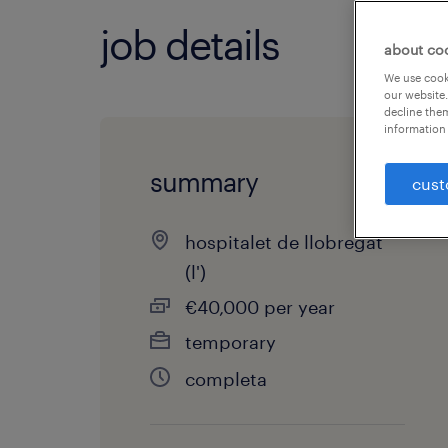
job details
about co
We use cooki
our website.
decline them
information 
summary
cust
hospitalet de llobregat
(l')
€40,000 per year
temporary
completa