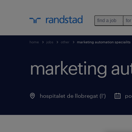
find a job
for
home
jobs
other
marketing automation specialits
marketing aut
hospitalet de llobregat (l')
po