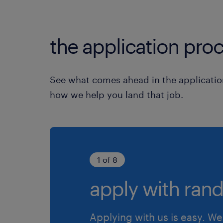
the application proc
See what comes ahead in the applicatio
how we help you land that job.
1 of 8
apply with rand
Applying with us is easy. We 