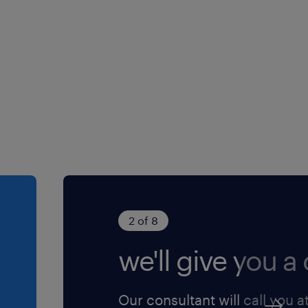
2 of 8
we'll give you a c
Our consultant will call you a