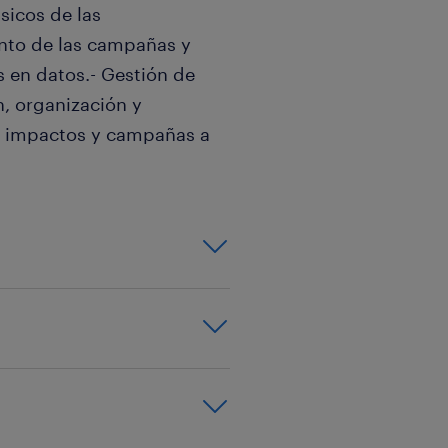
sicos de las
ento de las campañas y
 en datos.- Gestión de
n, organización y
e impactos y campañas a
do con Salesforce
n Marketing, ADE
conocimientos en
de
estión,