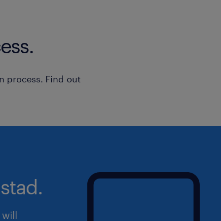
ess.
n process. Find out
stad.
will