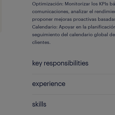
Optimización: Monitorizar los KPIs bá
comunicaciones, analizar el rendimi
proponer mejoras proactivas basadas
Calendario: Apoyar en la planificació
seguimiento del calendario global d
clientes.
key responsibilities
Experiencia: Mínimo 2 años trabajan
experience
Marketing Cloud.Formación: Grado e
o afines.Habilidades clave: Sólidos 
2
segmentación de clientes y análisis 
skills
datos.Competencias: Capacidad de g