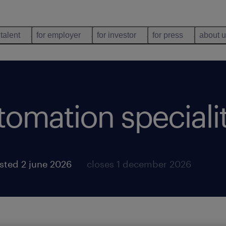
 talent
for employer
for investor
for press
about 
omation speciali
sted 2 june 2026
closes 1 december 2026