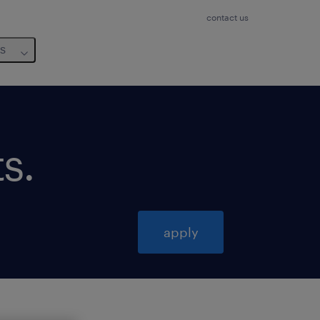
contact us
us
ts
.
apply