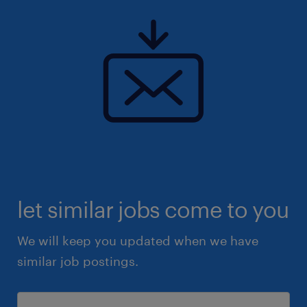
rhumatologie et la phlébologie.
Nous recherchons pour ce site deux
kinésithérapeutes (f/h) du 07/09 au 28/11.
Possibilité de périodes plus courtes.
let similar jobs come to you
We will keep you updated when we have
similar job postings.