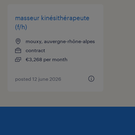
disciplinaire
masseur kinésithérapeute
Processus de recrutement
(f/h)
Vous cherchez un job ? Nous sommes là pour
vous aider. Postulez en un clic avec CV et
mouxy, auvergne-rhône-alpes
notre consultant(e) vous contactera pour
contract
valider votre candidature.
€3,268 per month
à propos de notre client
posted 12 june 2026
Aux portes du Parc naturel régional du Massif
des Bauges, dans un environnement naturel
d'exception, en bordure du lac du Bourget,
notre client, établissement thermal situé près
d'Aix les Bains propose 2 orientations : la