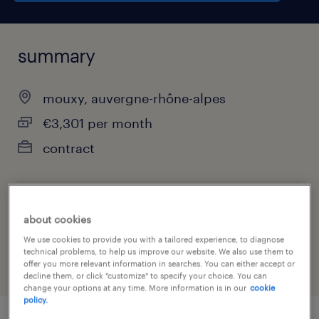
summary
mouxy, auvergne-rhône-alpes
€3,301 per month
contract
job category
about cookies
other
We use cookies to provide you with a tailored experience, to diagnose
technical problems, to help us improve our website. We also use them to
offer you more relevant information in searches. You can either accept or
decline them, or click "customize" to specify your choice. You can
change your options at any time. More information is in our
cookie
policy.