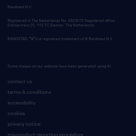
country websites
Randstad N.V.
contact us
Registered in The Netherlands No: 33216172 Registered office:
Diemermere 25, 1112 TC Diemen, The Netherlands.
RANDSTAD,
is a registered trademark of © Randstad N.V.
Some images on our website have been generated using AI.
contact us
terms & conditions
accessibility
cookies
privacy notice
misconduct reporting procedure