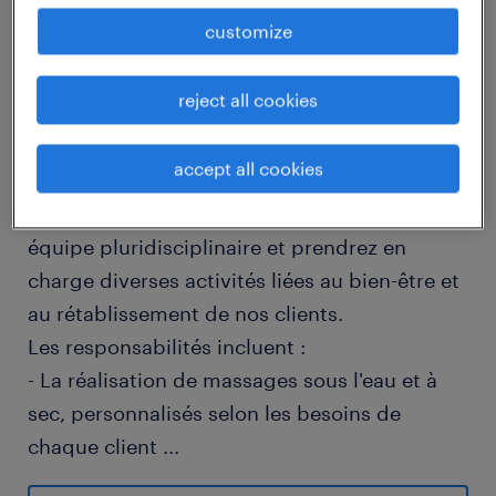
job details
customize
reject all cookies
descriptif du poste
accept all cookies
Dans un établissement thermal moderne et
bien équipé, vous travaillerez au sein d'une
équipe pluridisciplinaire et prendrez en
charge diverses activités liées au bien-être et
au rétablissement de nos clients.
Les responsabilités incluent :
- La réalisation de massages sous l'eau et à
sec, personnalisés selon les besoins de
chaque client
...
- L'animation de séances de mobilisation en