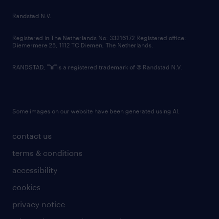
country websites
Randstad N.V.
contact us
Registered in The Netherlands No: 33216172 Registered office:
Diemermere 25, 1112 TC Diemen, The Netherlands.
RANDSTAD,
is a registered trademark of © Randstad N.V.
Some images on our website have been generated using AI.
contact us
terms & conditions
accessibility
cookies
privacy notice