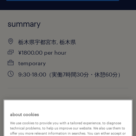
summary
栃木県宇都宮市, 栃木県
¥1800.00 per hour
temporary
9:30-18:00（実働7時間30分・休憩60分）
job category
sales
about cookies
We use cookies to provide you with a tailored experience, to diagnose
technical problems, to help us improve our website. We also use them to
offer you more relevant information in searches. You can either accept or