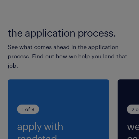
休日休暇
土日祝日
※年末年始休暇あり
the application process.
就業時間
See what comes ahead in the application
9:30-18:00（実働7時間30分・休憩60分）
process. Find out how we help you land that
※まれに、10:30～19:00、11:30～20:00勤務の
job.
可能性があります（対応不可OK！）
残業
月0～10時間未満
1 of 8
2 o
apply with
we
randstad.
cal