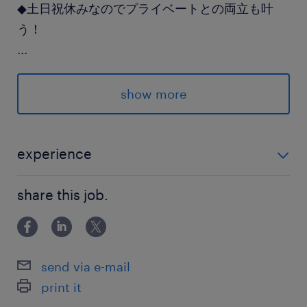
◆土日祝休みなのでプライベートとの両立も叶
う！
...
-----
ハローワークや転職サイトで色々探したけど希望
show more
の仕事が見つからない…
そんな方もまずはお気軽にご相談ください☆
experience
派遣先の特徴
未経験OK！ 普通自動車運転免許をお持ちの方
公共放送局でのお仕事です
share this job.
最寄駅
東武宇都宮線／東武宇都宮駅（徒歩8分）
send via e-mail
宇都宮線／宇都宮駅（バス10分）
print it