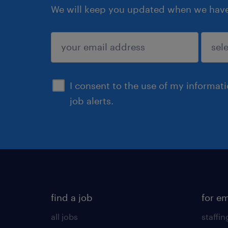
We will keep you updated when we have 
submit
I consent to the use of my informat
job alerts.
find a job
for e
all jobs
staffin