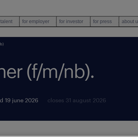
 talent
for employer
for investor
for press
about 
nb)
ner (f/m/nb)
.
d 19 june 2026
closes 31 august 2026