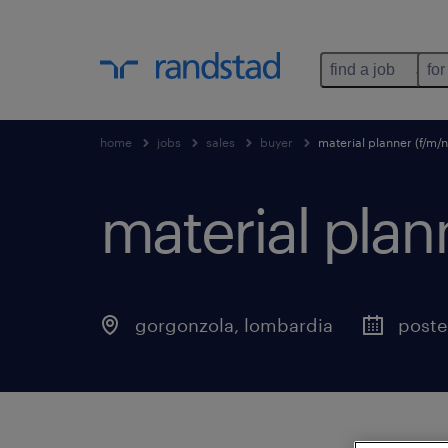
find a job
for
home
jobs
sales
buyer
material planner (f/m/
material plan
gorgonzola
,
lombardia
poste