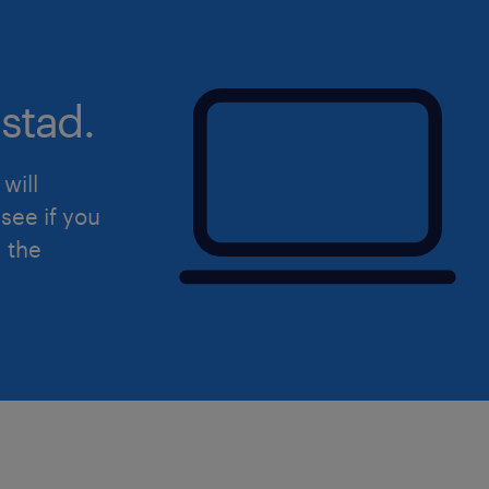
dare priorità a più attività e risp
in un ambiente dinamico.
È richiesta la conoscenza dei sist
stad.
Oracle o simili)
Il presente annuncio è rivolto a pers
will
femminile (F), maschile (M) e non bina
see if you
della Legge n. 300/1970, del Decreto 
d the
198/2006 e del Decreto Legislativo n
aperta a qualsiasi persona nel rispett
dell'inclusività. Ti preghiamo di legg
sulla privacy Randstad
(https://www.randstad.it/privacy/) ai s
del Regolamento (UE) 2016/679 sulla 
dati (GDPR).