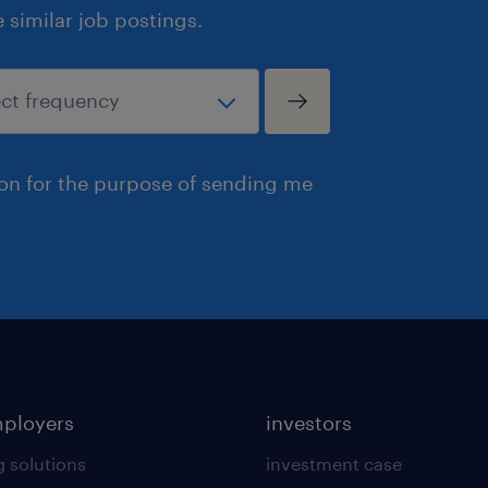
similar job postings.
ion for the purpose of sending me
mployers
investors
g solutions
investment case