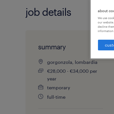
job details
about co
We use cooki
our website.
decline them
information 
cust
summary
gorgonzola, lombardia
€28,000 - €34,000 per
year
temporary
full-time