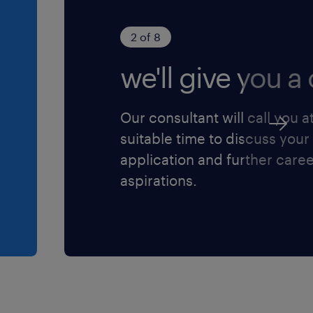
ettare le scadenze
2 of 8
emi ERP (SAP,
we'll give you a c
one di genere
Our consultant will call you a
rio (NB) ai sensi
suitable time to discuss your
Legislativo n.
application and further care
. 96/2026 ed è
aspirations.
o della diversity e
ere l'informativa
ensi dell'art. 13
protezione dei