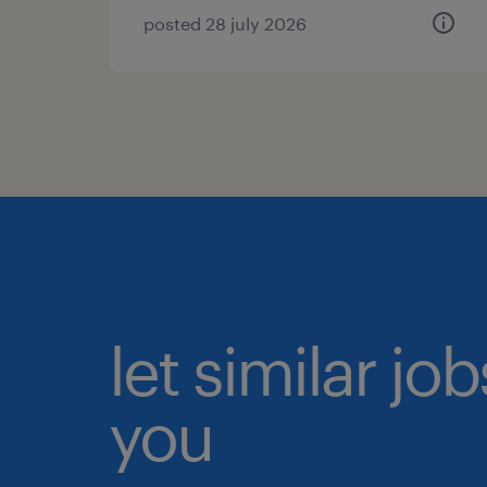
posted 28 july 2026
let similar jo
you