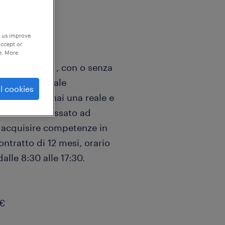
p us improve
accept or
e. More
nner (F/M/NB) , con o senza
o multinazionale
l cookies
na laurea e hai una reale e
e? Sei interessato ad
e acquisire competenze in
ontratto di 12 mesi, orario
alle 8:30 alle 17:30.
0€