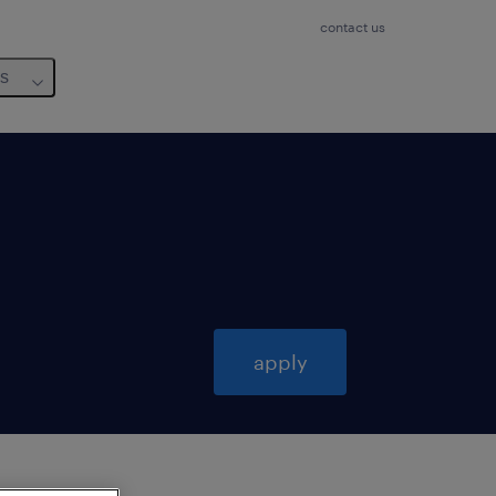
contact us
us
apply