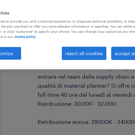
okies
es to provide you with a tailored experience, to diagnose technical problems, to hel
 We also use them to offer you more relevant information in searches. You can either 
, or click "customize" to specify your choice. You can change your options at any tim
is in our
cookie policy.
Siamo alla ricerca di un material pla
esperienza, da inserire in un contest
omize
reject all cookies
accept al
strutturato. Hai da poco conseguito u
buona conoscenza della lingua ingles
entrare nel team della supply chain 
qualità di material planner? Si offre c
full time 40 ore dal lunedì al venerdì d
Retribuzione: 30.000 - 32.000
Retribuzione annua: 28000€ - 3400