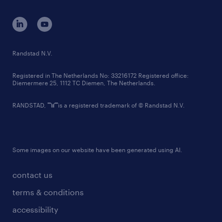
contact us
corporate governance
randstad innovation fund
country websites
Randstad N.V.
contact us
Registered in The Netherlands No: 33216172 Registered office:
Diemermere 25, 1112 TC Diemen, The Netherlands.
RANDSTAD,
is a registered trademark of © Randstad N.V.
Some images on our website have been generated using AI.
contact us
terms & conditions
accessibility