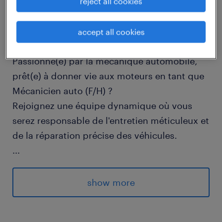
reject all cookies
descriptif du poste
accept all cookies
Passionné(e) par la mécanique automobile,
prêt(e) à donner vie aux moteurs en tant que
Mécanicien auto (F/H) ?
Rejoignez une équipe dynamique où vous
serez responsable de l'entretien méticuleux et
de la réparation précise des véhicules.
...
- Assurez-vous que chaque véhicule roule en
toute sécurité en vérifiant les niveaux d'huile,
show more
la pression des pneus et l'efficacité des freins