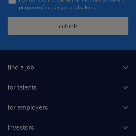
purpose of sending me job alerts.
submit
find a job
all jobs
for talents
career advice
operational career
careers at Randstad
for employers
professional career
staffing solutions
digital career
investors
inhouse solutions
contact us