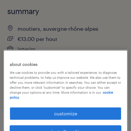
summary
moutiers, auvergne-rhône-alpes
€13.00 per hour
interim
about cookies
We use cookies to provide you with a tailored experience, to diagnose
job category
technical problems, to help us improve our website. We also use them to
offer you more relevant information in searches. You can either accept or
sales
decline them, or click "customize" to specify your choice. You can
change your options at any time. More information is in our
cookie
policy.
customize
job details