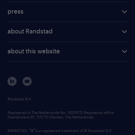
investment case
workforce insights
press
results and reports
randstad operational
press releases
randstad share
randstad professional
about Randstad
news and events
investor contacts
randstad enterprise
company profile
future of work
randstad digital
about this website
sustainability
tech suite
disclaimer
equity, diversity, inclusion and belonging
contact us
corporate governance
randstad innovation fund
country websites
Randstad N.V.
contact us
Registered in The Netherlands No: 33216172 Registered office:
Diemermere 25, 1112 TC Diemen, The Netherlands.
RANDSTAD,
is a registered trademark of © Randstad N.V.