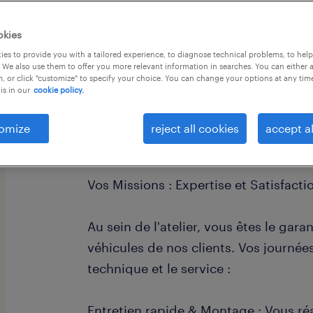
okies
es to provide you with a tailored experience, to diagnose technical problems, to hel
 We also use them to offer you more relevant information in searches. You can either 
, or click "customize" to specify your choice. You can change your options at any tim
is in our
cookie policy.
omize
reject all cookies
accept al
descriptif du poste
Vos Missions : Expertise et Satisfacti
Au sein de l'atelier, vous êtes le garan
véhicules de nos clients. Vos journée
technique et le service :
Entretien rapide & Montage : Vous réa