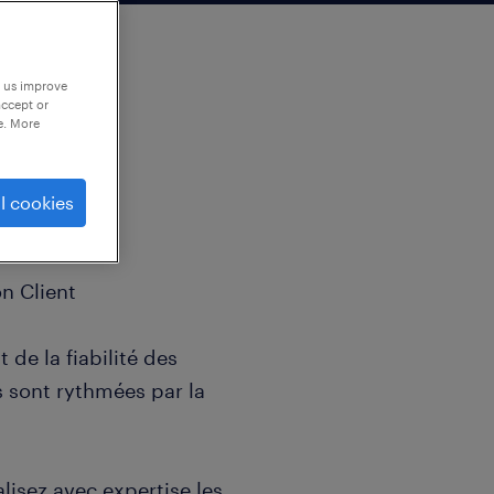
p us improve
accept or
e. More
l cookies
on Client
t de la fiabilité des
s sont rythmées par la
lisez avec expertise les