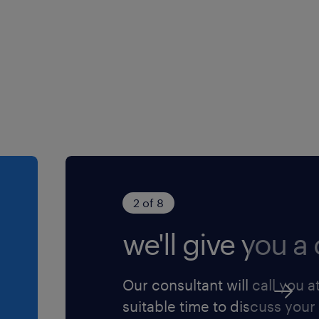
 acteur majeur et
tretien automobile en
nnue pour ses 50 ans
amique situé à Lormont.
2 of 8
we'll give you a c
Our consultant will call you a
suitable time to discuss your