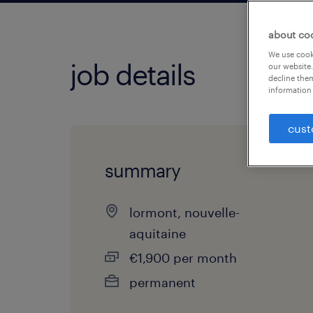
about co
We use cooki
job details
our website.
decline them
information 
cust
summary
lormont, nouvelle-
aquitaine
€1,900 per month
permanent