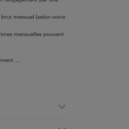
€ brut mensuel (selon votre
primes mensuelles pouvant
sement.
...
ndée par l'entreprise (PEE
e à 60% et prévoyance.
éférentiels sur les
arcours d'intégration sur-