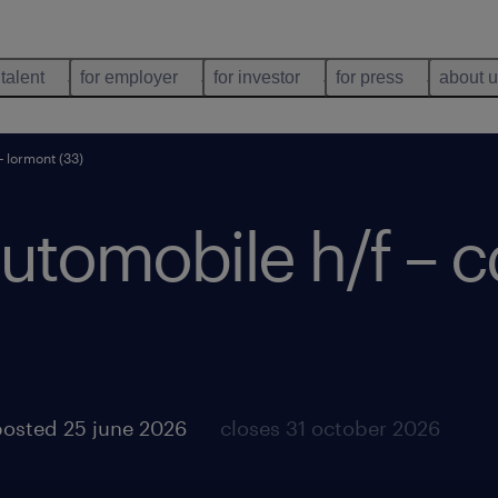
 talent
for employer
for investor
for press
about 
– lormont (33)
tomobile h/f – c
posted 25 june 2026
closes 31 october 2026