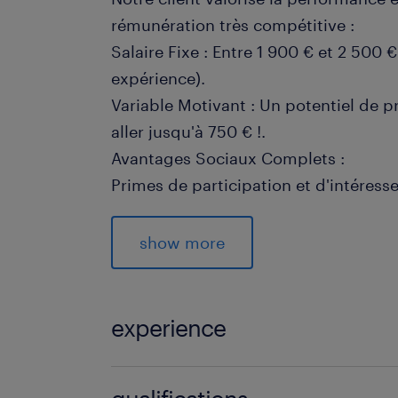
rémunération très compétitive :
Salaire Fixe : Entre 1 900 € et 2 500 
expérience).
Variable Motivant : Un potentiel de 
aller jusqu'à 750 € !.
Avantages Sociaux Complets :
Primes de participation et d'intéres
Épargne salariale avantageuse et abo
et PERECO).
show more
Titres Restaurant.
Mutuelle performante prise en charg
Accès à un CSE dynamique et tarifs pr
experience
produits (avec ancienneté).
Intégration : Vous bénéficierez d'un p
1 année(s)