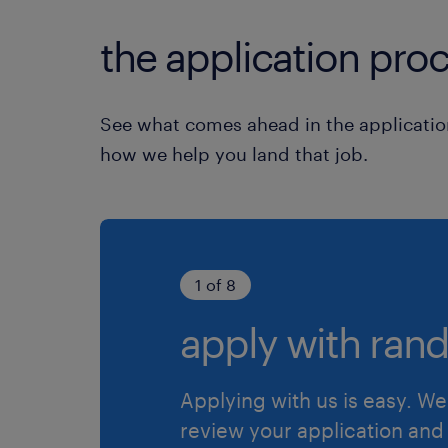
the application proc
See what comes ahead in the applicatio
how we help you land that job.
1 of 8
apply with rand
Applying with us is easy. We 
review your application and 