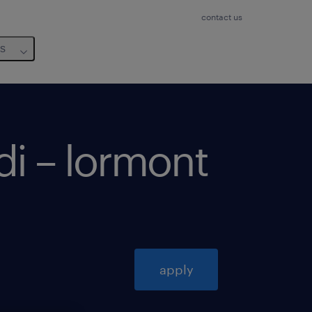
contact us
us
di – lormont
apply