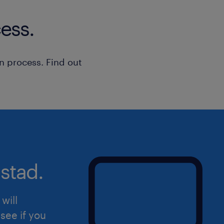
Le Permis B est indispensable.
ess.
à propos de notre client
n process. Find out
Randstad recrute pour son client, un
historique de l'équipement et de l'en
Europe. Rejoignez une enseigne reco
d'expertise, au sein d'un centre dyn
stad.
will
see if you