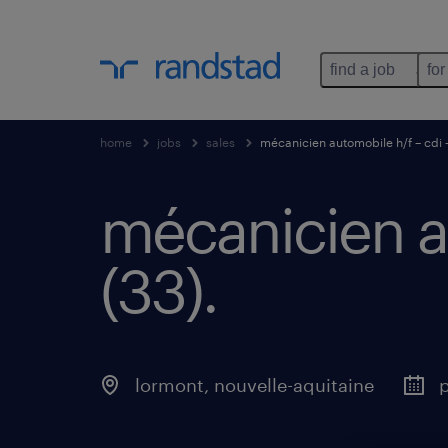
find a job
for
home
jobs
sales
mécanicien automobile h/f – cdi 
mécanicien au
(33)
.
lormont
,
nouvelle-aquitaine